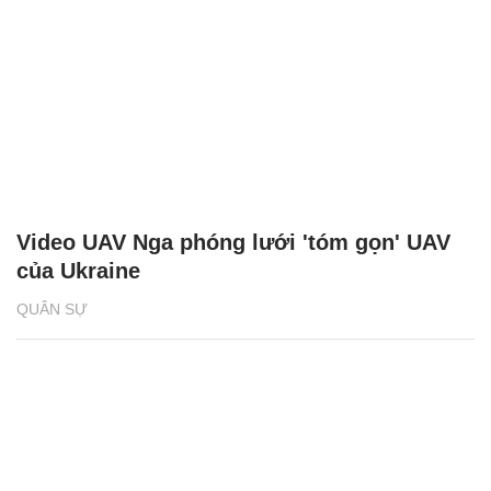
Video UAV Nga phóng lưới 'tóm gọn' UAV
của Ukraine
QUÂN SỰ