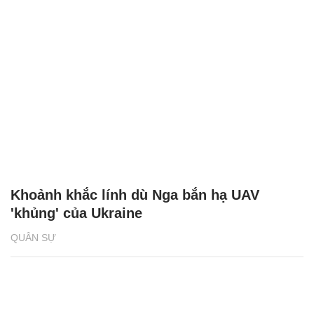
Khoảnh khắc lính dù Nga bắn hạ UAV
'khủng' của Ukraine
QUÂN SỰ