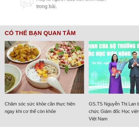
CÓ THỂ BẠN QUAN TÂM
Chăm sóc sức khỏe cần thực hiện
GS.TS Nguyễn Thị Lan ti
ngay khi cơ thể còn khỏe
chức Giám đốc Học viện
Việt Nam