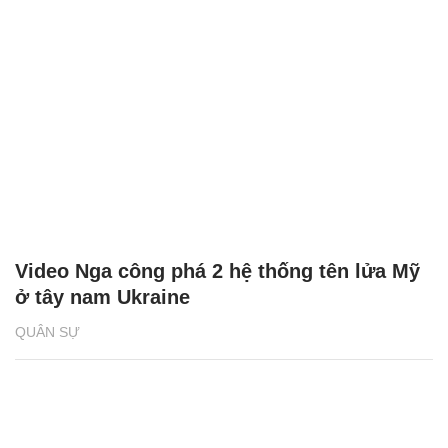
Video Nga công phá 2 hệ thống tên lửa Mỹ
ở tây nam Ukraine
QUÂN SỰ