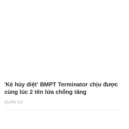
'Kẻ hủy diệt' BMPT Terminator chịu được
cùng lúc 2 tên lửa chống tăng
QUÂN SỰ