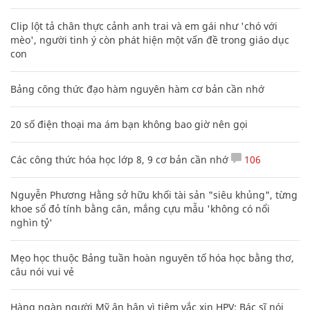
Clip lột tả chân thực cảnh anh trai và em gái như 'chó với
mèo', người tinh ý còn phát hiện một vấn đề trong giáo dục
con
Bảng công thức đạo hàm nguyên hàm cơ bản cần nhớ
20 số điện thoại ma ám bạn không bao giờ nên gọi
Các công thức hóa học lớp 8, 9 cơ bản cần nhớ
106
Nguyễn Phương Hằng sở hữu khối tài sản "siêu khủng", từng
khoe sổ đỏ tính bằng cân, mắng cựu mẫu 'không có nổi
nghìn tỷ'
Mẹo học thuộc Bảng tuần hoàn nguyên tố hóa học bằng thơ,
câu nói vui vẻ
Hàng ngàn người Mỹ ân hận vì tiêm vắc xin HPV: Bác sĩ nói