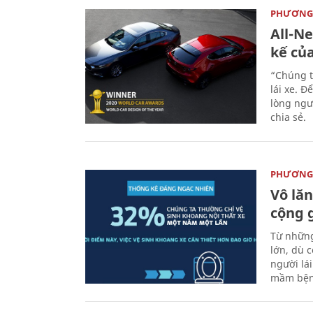
PHƯƠNG 
All-N
kế củ
“Chúng t
lái xe. Đ
lòng ngư
chia sẻ.
PHƯƠNG 
Vô lăn
cộng 
Từ những
lớn, dù c
người lá
mầm bện