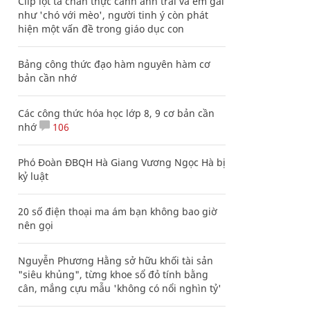
Clip lột tả chân thực cảnh anh trai và em gái
như 'chó với mèo', người tinh ý còn phát
hiện một vấn đề trong giáo dục con
Bảng công thức đạo hàm nguyên hàm cơ
bản cần nhớ
Các công thức hóa học lớp 8, 9 cơ bản cần
nhớ
106
Phó Đoàn ĐBQH Hà Giang Vương Ngọc Hà bị
kỷ luật
20 số điện thoại ma ám bạn không bao giờ
nên gọi
Nguyễn Phương Hằng sở hữu khối tài sản
"siêu khủng", từng khoe sổ đỏ tính bằng
cân, mắng cựu mẫu 'không có nổi nghìn tỷ'