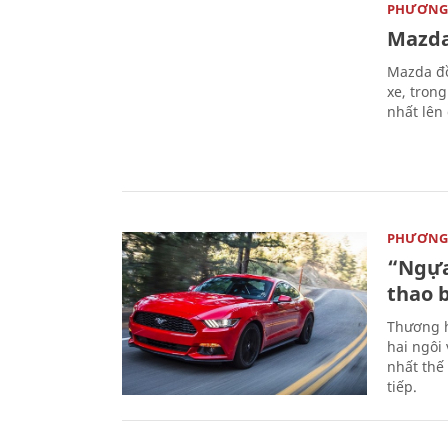
PHƯƠNG 
Mazda
Mazda đồ
xe, tron
nhất lên
PHƯƠNG 
“Ngựa
thao 
Thương h
hai ngôi
nhất thế
tiếp.