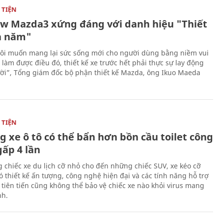
TIỆN
ew Mazda3 xứng đáng với danh hiệu "Thiết
a năm"
ôi muốn mang lại sức sống mới cho người dùng bằng niềm vui
ể làm được điều đó, thiết kế xe trước hết phải thực sự lay động
ời”, Tổng giám đốc bộ phận thiết kế Mazda, ông Ikuo Maeda
TIỆN
g xe ô tô có thể bẩn hơn bồn cầu toilet công
gấp 4 lần
 chiếc xe du lịch cỡ nhỏ cho đến những chiếc SUV, xe kéo cỡ
ó thiết kế ấn tượng, công nghệ hiện đại và các tính năng hỗ trợ
i tiên tiến cũng không thể bảo vệ chiếc xe nào khỏi virus mang
h.