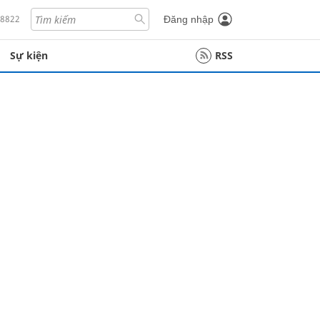
18822
Đăng nhập
Sự kiện
RSS