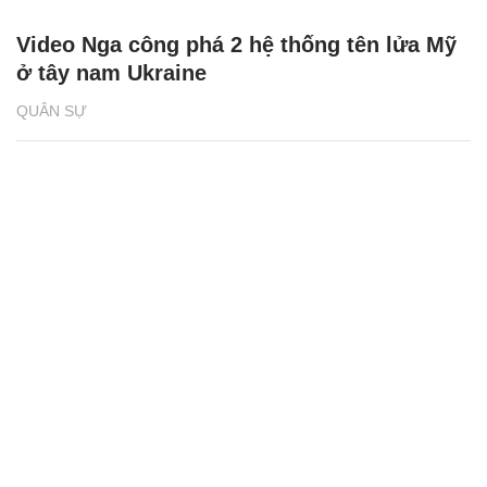
Video Nga công phá 2 hệ thống tên lửa Mỹ
ở tây nam Ukraine
QUÂN SỰ