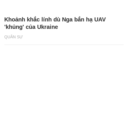
Khoảnh khắc lính dù Nga bắn hạ UAV
'khủng' của Ukraine
QUÂN SỰ