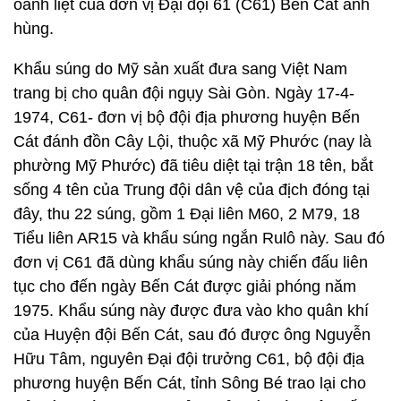
oanh liệt của đơn vị Đại đội 61 (C61) Bến Cát anh
hùng.
Khẩu súng do Mỹ sản xuất đưa sang Việt Nam
trang bị cho quân đội ngụy Sài Gòn. Ngày 17-4-
1974, C61- đơn vị bộ đội địa phương huyện Bến
Cát đánh đồn Cây Lội, thuộc xã Mỹ Phước (nay là
phường Mỹ Phước) đã tiêu diệt tại trận 18 tên, bắt
sống 4 tên của Trung đội dân vệ của địch đóng tại
đây, thu 22 súng, gồm 1 Đại liên M60, 2 M79, 18
Tiểu liên AR15 và khẩu súng ngắn Rulô này. Sau đó
đơn vị C61 đã dùng khẩu súng này chiến đấu liên
tục cho đến ngày Bến Cát được giải phóng năm
1975. Khẩu súng này được đưa vào kho quân khí
của Huyện đội Bến Cát, sau đó được ông Nguyễn
Hữu Tâm, nguyên Đại đội trưởng C61, bộ đội địa
phương huyện Bến Cát, tỉnh Sông Bé trao lại cho