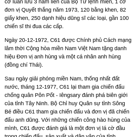
cờ luân lưu 3 năm liền của Bộ Tư lệnh miền, 1 cờ
đơn vị Quyết thắng năm 1973, 120 bằng khen, 82
giấy khen, 250 dạnh hiệu dũng sĩ các loại, gần 100
chiến sĩ thi đua các cấp.
Ngày 20-12-1972, C61 được Chính phủ Cách mạng
lâm thời Cộng hòa miền Nam Việt Nam tặng danh
hiệu Đơn vị anh hùng và một cá nhân anh hùng
(đồng chí Thái).
Sau ngày giải phóng miền Nam, thống nhất đất
nước, tháng 12-1977, C61 lại tham gia chiến đấu
chống quân Pôn Pốt - Iêngsary đánh phá biên giới
của tỉnh Tây Ninh. Bộ Chỉ huy Quân sự tỉnh Sông
Bé điều C61 tham gia chiến đấu và đơn vị đã chiến
đấu anh dũng. Với những chiến công hào hùng của
mình, C61 được đánh giá là một đơn vị lá cờ đầu
trong chiến đấu, sản xuất và dân vận của tỉnh.