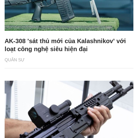
AK-308 'sát thủ mới của Kalashnikov’ với
loạt công nghệ siêu hiện đại
QUÂN SỰ