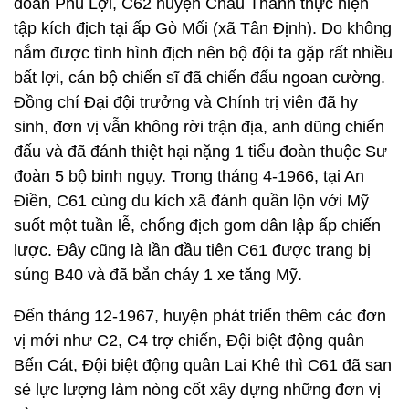
đoàn Phú Lợi, C62 huyện Châu Thành thực hiện
tập kích địch tại ấp Gò Mối (xã Tân Định). Do không
nắm được tình hình địch nên bộ đội ta gặp rất nhiều
bất lợi, cán bộ chiến sĩ đã chiến đấu ngoan cường.
Đồng chí Đại đội trưởng và Chính trị viên đã hy
sinh, đơn vị vẫn không rời trận địa, anh dũng chiến
đấu và đã đánh thiệt hại nặng 1 tiểu đoàn thuộc Sư
đoàn 5 bộ binh ngụy. Trong tháng 4-1966, tại An
Điền, C61 cùng du kích xã đánh quần lộn với Mỹ
suốt một tuần lễ, chống địch gom dân lập ấp chiến
lược. Đây cũng là lần đầu tiên C61 được trang bị
súng B40 và đã bắn cháy 1 xe tăng Mỹ.
Đến tháng 12-1967, huyện phát triển thêm các đơn
vị mới như C2, C4 trợ chiến, Đội biệt động quân
Bến Cát, Đội biệt động quân Lai Khê thì C61 đã san
sẻ lực lượng làm nòng cốt xây dựng những đơn vị