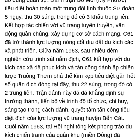
đồ dùng quân sự. Đánh trận Gò Mối (Mỹ Phước)
tiêu diệt hoàn toàn một trung đội lính thuộc Sư đoàn
5 ngụy, thu 30 súng, trong đó có 3 khẩu trung liên.
Kết hợp tác chiến với vũ trang tuyên truyền, vân
động quần chúng, xây dựng cơ sở cách mạng, C61
đã trở thành lực lượng nòng cốt dìu dắt du kích các
xã phát triển. Giữa năm 1963, sau nhiều đêm
nghiên cứu trinh sát nắm địch, C61 kết hợp với du
kích các xã đã phục kích và tấn công đánh ấp chiến
lược Truông Thơm phá thế kìm kẹp tiêu diệt gần hết
số quân địch đóng tại đây, thu 22 súng, trong đó có
2 trung liên. Trận đánh này đã đã khẳng định sự
trưởng thành, tiến bộ về trình độ tổ chức, chỉ huy,
sáng tạo trong cách đánh, quyết tâm tấn công tiêu
diệt địch của lực lượng vũ trang huyện Bến Cát.
Cuối năm 1963, tại Hội nghị tổng kết phong trào du
kích chiến tranh của quân khu (miền Đông) đã