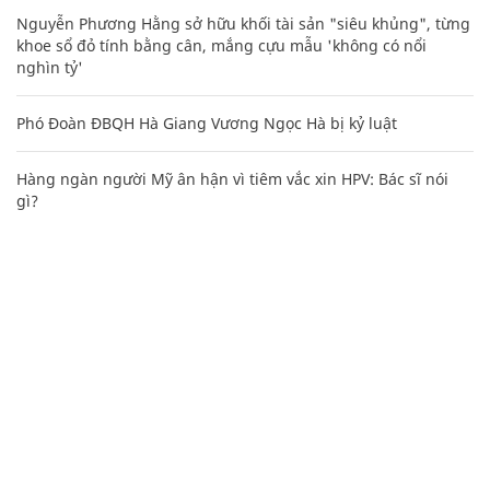
Nguyễn Phương Hằng sở hữu khối tài sản "siêu khủng", từng
khoe sổ đỏ tính bằng cân, mắng cựu mẫu 'không có nổi
nghìn tỷ'
Phó Đoàn ĐBQH Hà Giang Vương Ngọc Hà bị kỷ luật
Hàng ngàn người Mỹ ân hận vì tiêm vắc xin HPV: Bác sĩ nói
gì?
CHUYÊN TRANG CỦA BÁO
Tòa soạn: Tòa nhà Cục Tần Số, 115 Trần Duy Hưng Hà Nội
Giấy phép hoạt động báo chí: Số 09/GP-BTTTT, Bộ Thông tin và