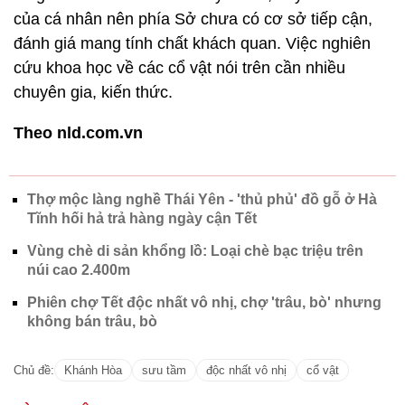
của cá nhân nên phía Sở chưa có cơ sở tiếp cận,
đánh giá mang tính chất khách quan. Việc nghiên
cứu khoa học về các cổ vật nói trên cần nhiều
chuyên gia, kiến thức.
Theo nld.com.vn
Thợ mộc làng nghề Thái Yên - 'thủ phủ' đồ gỗ ở Hà
Tĩnh hối hả trả hàng ngày cận Tết
Vùng chè di sản khổng lồ: Loại chè bạc triệu trên
núi cao 2.400m
Phiên chợ Tết độc nhất vô nhị, chợ 'trâu, bò' nhưng
không bán trâu, bò
Chủ đề:
Khánh Hòa
sưu tầm
độc nhất vô nhị
cổ vật