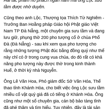
Hai tác phẩm hổ phách ngàn năm mà ông Lộc sưu
tầm được nhờ duyên.
Cũng theo anh Lộc, Thượng tọa Thích Từ Nghiêm -
Trưởng Ban Hoằng pháp Giáo hội Phật giáo Việt
Nam TP Đà Nẵng, một chuyên gia sưu tầm và đang
lưu giữ, phụng thờ 200 pho tượng cổ ở chùa Phổ
Đà (Đà Nẵng) - sau khi xem qua pho tượng cho
rằng những tượng Phật đúc bằng đồng quý như thế
này chỉ có ở trong cung vua chúa, do đó rất có khả
năng pho tượng này được thờ trong kinh thành
Huế, ở thời kỳ nhà Nguyễn.
Ông Lê Văn Hoa, Phó giám đốc Sở Văn Hóa, Thể
thao tỉnh Khánh Hòa, cho biết việc ông Lộc sưu tầm
nhiều cổ vật quý giá đã có tiếng ở Khánh Hòa. Ông
cũng như một số chuyên gia, cán bộ bảo tàng tỉnh
đã ghé thăm và tìm hiểu. Tuy nhiên, đây là tài sản