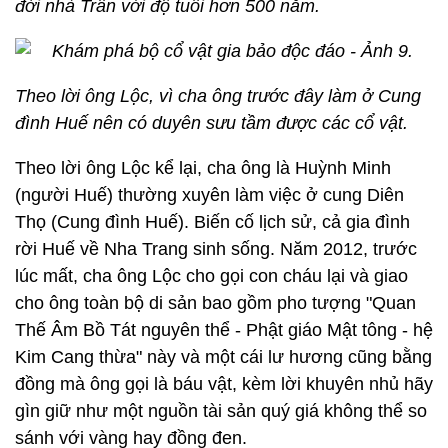
đời nhà Trần với độ tuổi hơn 500 năm.
Theo lời ông Lộc, vì cha ông trước đây làm ở Cung
đình Huế nên có duyên sưu tầm được các cổ vật.
Theo lời ông Lộc kể lại, cha ông là Huỳnh Minh
(người Huế) thường xuyên làm việc ở cung Diên
Thọ (Cung đình Huế). Biến cố lịch sử, cả gia đình
rời Huế về Nha Trang sinh sống. Năm 2012, trước
lúc mất, cha ông Lộc cho gọi con cháu lại và giao
cho ông toàn bộ di sản bao gồm pho tượng "Quan
Thế Âm Bồ Tát nguyên thể - Phật giáo Mật tông - hệ
Kim Cang thừa" này và một cái lư hương cũng bằng
đồng mà ông gọi là báu vật, kèm lời khuyên nhủ hãy
gìn giữ như một nguồn tài sản quý giá không thể so
sánh với vàng hay đồng đen.