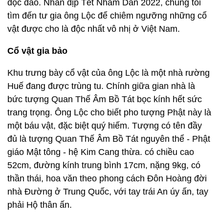
độc đáo. Nhân dịp Tết Nhâm Dần 2022, chúng tôi
tìm đến tư gia ông Lộc để chiêm ngưỡng những cổ
vật được cho là độc nhất vô nhị ở Việt Nam.
Cổ vật gia bảo
Khu trưng bày cổ vật của ông Lộc là một nhà rường
Huế đang được trùng tu. Chính giữa gian nhà là
bức tượng Quan Thế Âm Bồ Tát bọc kính hết sức
trang trọng. Ông Lộc cho biết pho tượng Phật này là
một báu vật, đặc biệt quý hiếm. Tượng có tên đầy
đủ là tượng Quan Thế Âm Bồ Tát nguyên thể - Phật
giáo Mật tông - hệ Kim Cang thừa. có chiều cao
52cm, đường kính trung bình 17cm, nặng 9kg, có
thần thái, hoa văn theo phong cách Đôn Hoàng đời
nhà Đường ở Trung Quốc, với tay trái An úy ấn, tay
phải Hộ thân ấn.