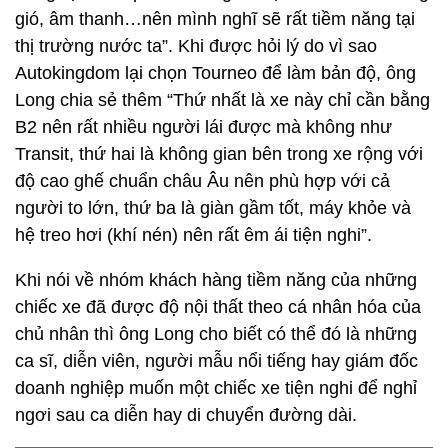
gió, âm thanh…nên mình nghĩ sẽ rất tiềm năng tại
thị trường nước ta”. Khi được hỏi lý do vì sao
Autokingdom lại chọn Tourneo để làm bản độ, ông
Long chia sẻ thêm “Thứ nhất là xe này chỉ cần bằng
B2 nên rất nhiều người lái được mà không như
Transit, thứ hai là không gian bên trong xe rộng với
độ cao ghế chuẩn châu Âu nên phù hợp với cả
người to lớn, thứ ba là giàn gầm tốt, máy khỏe và
hệ treo hơi (khí nén) nên rất êm ái tiện nghi”.
Khi nói về nhóm khách hàng tiềm năng của những
chiếc xe đã được độ nội thất theo cá nhân hóa của
chủ nhân thì ông Long cho biết có thể đó là những
ca sĩ, diễn viên, người mẫu nổi tiếng hay giám đốc
doanh nghiệp muốn một chiếc xe tiện nghi để nghỉ
ngơi sau ca diễn hay di chuyển đường dài.