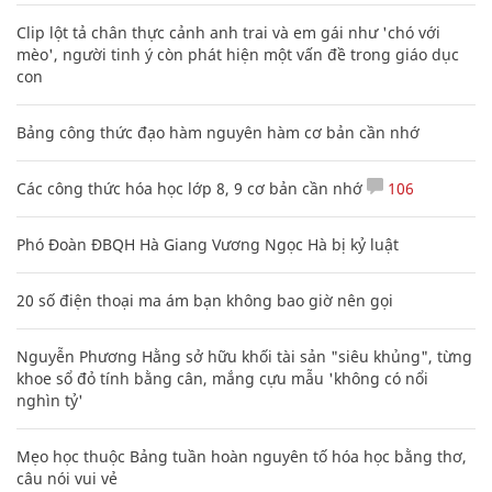
Clip lột tả chân thực cảnh anh trai và em gái như 'chó với
mèo', người tinh ý còn phát hiện một vấn đề trong giáo dục
con
Bảng công thức đạo hàm nguyên hàm cơ bản cần nhớ
Các công thức hóa học lớp 8, 9 cơ bản cần nhớ
106
Phó Đoàn ĐBQH Hà Giang Vương Ngọc Hà bị kỷ luật
20 số điện thoại ma ám bạn không bao giờ nên gọi
Nguyễn Phương Hằng sở hữu khối tài sản "siêu khủng", từng
khoe sổ đỏ tính bằng cân, mắng cựu mẫu 'không có nổi
nghìn tỷ'
Mẹo học thuộc Bảng tuần hoàn nguyên tố hóa học bằng thơ,
câu nói vui vẻ