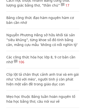
Cách học thuộc nhanh Bảng công thức
lượng giác bằng thơ, "thần chú"
17
Bảng công thức đạo hàm nguyên hàm cơ
bản cần nhớ
Nguyễn Phương Hằng sở hữu khối tài sản
"siêu khủng", từng khoe sổ đỏ tính bằng
cân, mắng cựu mẫu 'không có nổi nghìn tỷ'
Các công thức hóa học lớp 8, 9 cơ bản cần
nhớ
106
Clip lột tả chân thực cảnh anh trai và em gái
như 'chó với mèo', người tinh ý còn phát
hiện một vấn đề trong giáo dục con
Mẹo học thuộc Bảng tuần hoàn nguyên tố
hóa học bằng thơ, câu nói vui vẻ