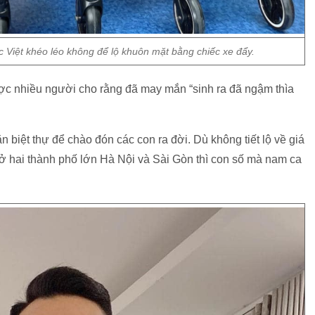
Việt khéo léo không để lộ khuôn mặt bằng chiếc xe đẩy.
ợc nhiều người cho rằng đã may mắn “sinh ra đã ngậm thìa
n biệt thự để chào đón các con ra đời. Dù không tiết lộ về giá
ở hai thành phố lớn Hà Nội và Sài Gòn thì con số mà nam ca