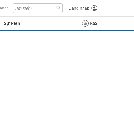
18822
Đăng nhập
Sự kiện
RSS