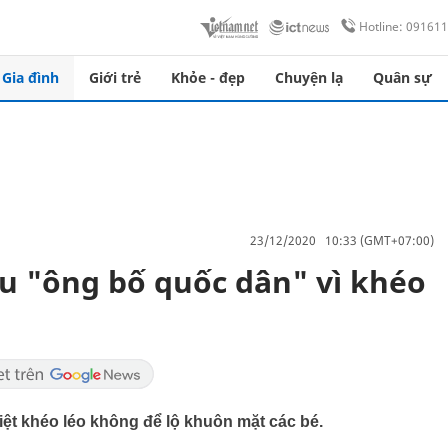
Hotline: 09161
Gia đình
Giới trẻ
Khỏe - đẹp
Chuyện lạ
Quân sự
23/12/2020 10:33 (GMT+07:00)
êu "ông bố quốc dân" vì khéo
t khéo léo không để lộ khuôn mặt các bé.