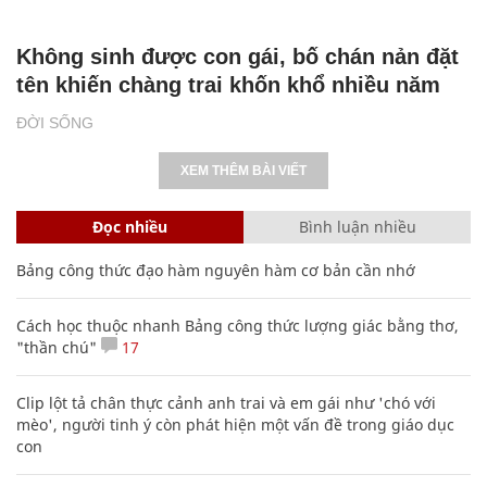
Không sinh được con gái, bố chán nản đặt
tên khiến chàng trai khốn khổ nhiều năm
ĐỜI SỐNG
XEM THÊM BÀI VIẾT
Đọc nhiều
Bình luận nhiều
Bảng công thức đạo hàm nguyên hàm cơ bản cần nhớ
Cách học thuộc nhanh Bảng công thức lượng giác bằng thơ,
"thần chú"
17
Clip lột tả chân thực cảnh anh trai và em gái như 'chó với
mèo', người tinh ý còn phát hiện một vấn đề trong giáo dục
con