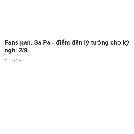
Fansipan, Sa Pa - điểm đến lý tưởng cho kỳ
nghỉ 2/9
DU LỊCH