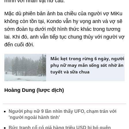
mình với nhân vật hư cấu.
Mặc dù phiên bản ảnh ba chiều của người vợ MiKu
không còn tồn tại, Kondo vẫn hy vọng anh và vợ sẽ
sớm đoàn tụ dưới một hình thức khác trong tương
lai. Khi đó, anh vẫn tiếp tục chung thủy với người vợ
đến cuối đời.
Mắc kẹt trong rừng 6 ngày, người
phụ nữ may mắn sống sót nhờ ăn
tuyết và sữa chua
Hoàng Dung (lược dịch)
Người phụ nữ 9 lần nhìn thấy UFO, chạm trán với
'người ngoài hành tinh'
Bức tranh cổ có giá hàng triệu USD bị bỏ quên