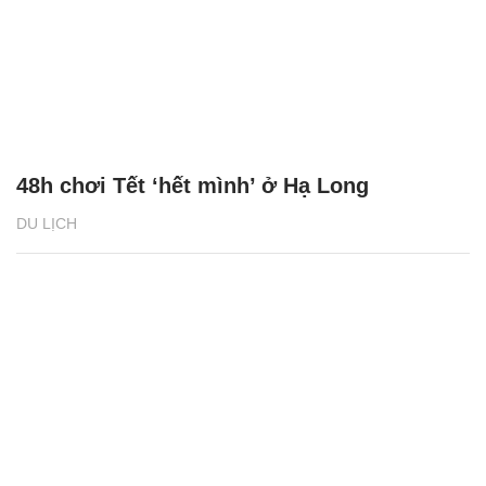
48h chơi Tết ‘hết mình’ ở Hạ Long
DU LỊCH