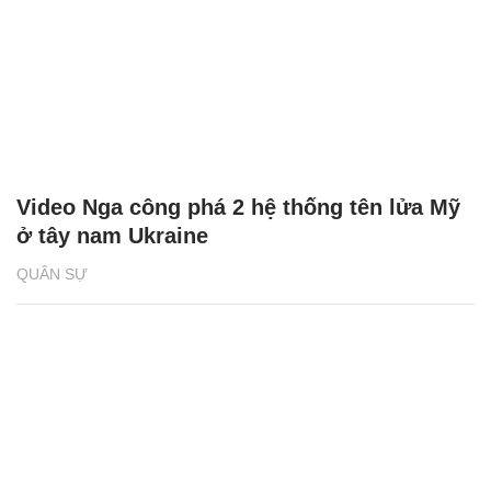
Video Nga công phá 2 hệ thống tên lửa Mỹ
ở tây nam Ukraine
QUÂN SỰ