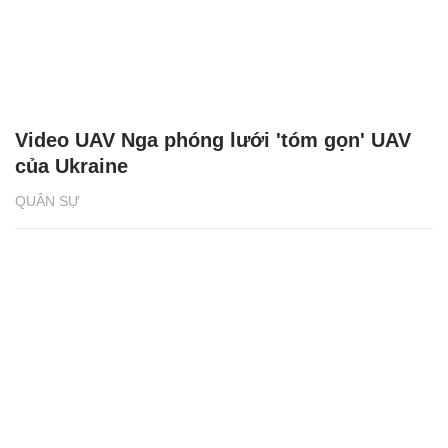
Video UAV Nga phóng lưới 'tóm gọn' UAV
của Ukraine
QUÂN SỰ