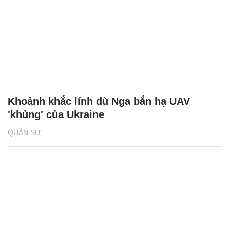
Khoảnh khắc lính dù Nga bắn hạ UAV
'khủng' của Ukraine
QUÂN SỰ