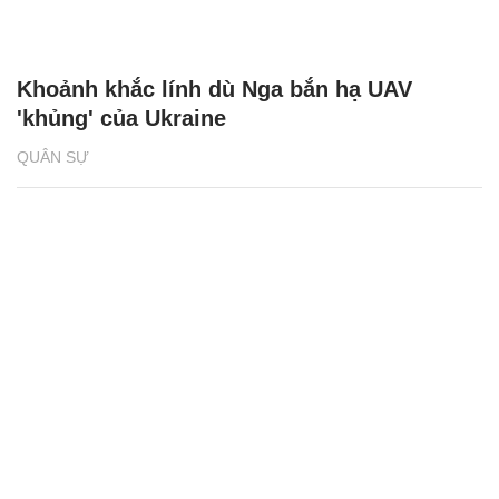
Khoảnh khắc lính dù Nga bắn hạ UAV
'khủng' của Ukraine
QUÂN SỰ