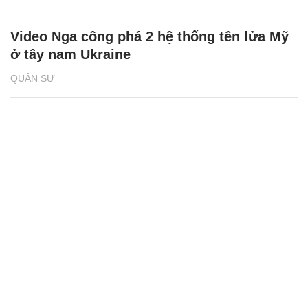
Video Nga công phá 2 hệ thống tên lửa Mỹ
ở tây nam Ukraine
QUÂN SỰ