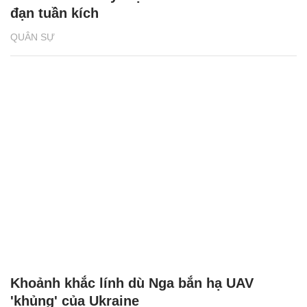
đạn tuần kích
QUÂN SỰ
Khoảnh khắc lính dù Nga bắn hạ UAV
'khủng' của Ukraine