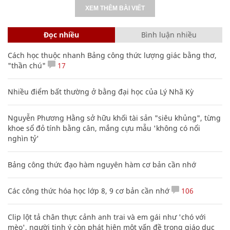
XEM THÊM BÀI VIẾT
Đọc nhiều
Bình luận nhiều
Cách học thuộc nhanh Bảng công thức lượng giác bằng thơ,
"thần chú"
17
Nhiều điểm bất thường ở bằng đại học của Lý Nhã Kỳ
Nguyễn Phương Hằng sở hữu khối tài sản "siêu khủng", từng
khoe sổ đỏ tính bằng cân, mắng cựu mẫu 'không có nổi
nghìn tỷ'
Bảng công thức đạo hàm nguyên hàm cơ bản cần nhớ
Các công thức hóa học lớp 8, 9 cơ bản cần nhớ
106
Clip lột tả chân thực cảnh anh trai và em gái như 'chó với
mèo', người tinh ý còn phát hiện một vấn đề trong giáo dục