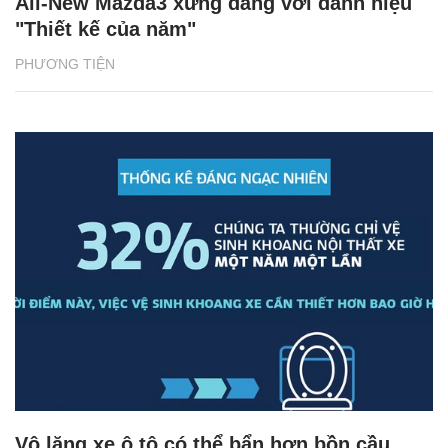
All-New Mazda3 xứng đáng với danh hiệu
"Thiết kế của năm"
PHƯƠNG TIỆN
Vô lăng xe ô tô có thể bẩn hơn bồn cầu