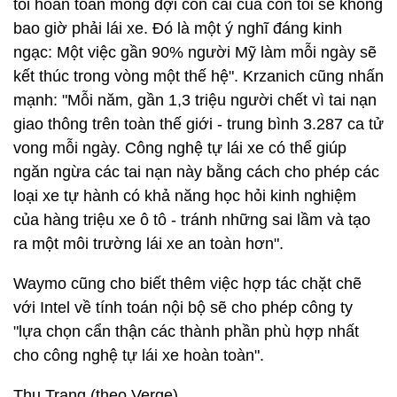
tôi hoàn toàn mong đợi con cái của con tôi sẽ không
bao giờ phải lái xe. Đó là một ý nghĩ đáng kinh
ngạc: Một việc gần 90% người Mỹ làm mỗi ngày sẽ
kết thúc trong vòng một thế hệ". Krzanich cũng nhấn
mạnh: "Mỗi năm, gần 1,3 triệu người chết vì tai nạn
giao thông trên toàn thế giới - trung bình 3.287 ca tử
vong mỗi ngày. Công nghệ tự lái xe có thể giúp
ngăn ngừa các tai nạn này bằng cách cho phép các
loại xe tự hành có khả năng học hỏi kinh nghiệm
của hàng triệu xe ô tô - tránh những sai lầm và tạo
ra một môi trường lái xe an toàn hơn".
Waymo cũng cho biết thêm việc hợp tác chặt chẽ
với Intel về tính toán nội bộ sẽ cho phép công ty
"lựa chọn cẩn thận các thành phần phù hợp nhất
cho công nghệ tự lái xe hoàn toàn".
Thu Trang (theo Verge)