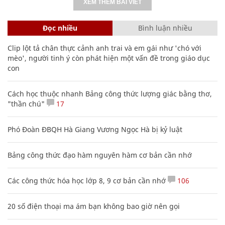
XEM THÊM BÀI VIẾT
Đọc nhiều
Bình luận nhiều
Clip lột tả chân thực cảnh anh trai và em gái như 'chó với
mèo', người tinh ý còn phát hiện một vấn đề trong giáo dục
con
Cách học thuộc nhanh Bảng công thức lượng giác bằng thơ,
"thần chú"
17
Phó Đoàn ĐBQH Hà Giang Vương Ngọc Hà bị kỷ luật
Bảng công thức đạo hàm nguyên hàm cơ bản cần nhớ
Các công thức hóa học lớp 8, 9 cơ bản cần nhớ
106
20 số điện thoại ma ám bạn không bao giờ nên gọi