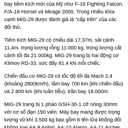
bay tiêm kích mới của Mỹ như F-16 Fighting Falcon,
F/A-18 Hornet và Mirage 2000. Trong nhiều khía
cạnh MiG-29 được đánh giá là “cấp trên” của các
đối thủ.
Tiêm kích MiG-29 có chiều dài 17,37m, sải cánh
11,4m, trọng lượng rỗng 11.000 kg, trọng lượng cất
cánh tối đa 21.000kg. MiG-29 trang bị hai động cơ
Klimov RD-33, sức đẩy 81.4 kN mỗi chiếc.
Chiến đấu cơ MiG-29 có tốc độ tối đa Mach 2,4
(khoảng 2800km/h), tầm bay 700 km (khi chiến đấu)
và 2.900 km (khi tuần tiễu), trần bay 18.000m.
MiG-29 trang bị 1 pháo GSH-30-1 cỡ nòng 30mm
với cơ số đạn 150 viên. Máy bay mang được trọng
lượng vũ khí 3.500 kg bao gồm 6 tên lửa không đối
không loại AA-8 Aphid, AA-10 Alamo, AA-11 Archer,