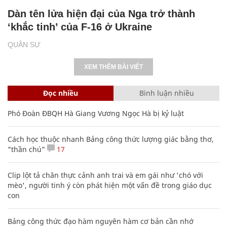
Dàn tên lửa hiện đại của Nga trở thành
‘khắc tinh’ của F-16 ở Ukraine
QUÂN SỰ
XEM THÊM BÀI VIẾT
Đọc nhiều
Bình luận nhiều
Phó Đoàn ĐBQH Hà Giang Vương Ngọc Hà bị kỷ luật
Cách học thuộc nhanh Bảng công thức lượng giác bằng thơ,
"thần chú"
17
Clip lột tả chân thực cảnh anh trai và em gái như 'chó với
mèo', người tinh ý còn phát hiện một vấn đề trong giáo dục
con
Bảng công thức đạo hàm nguyên hàm cơ bản cần nhớ