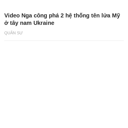
Video Nga công phá 2 hệ thống tên lửa Mỹ
ở tây nam Ukraine
QUÂN SỰ