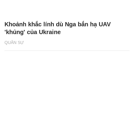
Khoảnh khắc lính dù Nga bắn hạ UAV
'khủng' của Ukraine
QUÂN SỰ