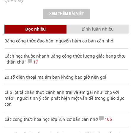
‘khắc tinh’ của F-16 ở Ukraine
QUÂN SỰ
XEM THÊM BÀI VIẾT
Đọc nhiều
Bình luận nhiều
Bảng công thức đạo hàm nguyên hàm cơ bản cần nhớ
Cách học thuộc nhanh Bảng công thức lượng giác bằng thơ,
"thần chú"
17
20 số điện thoại ma ám bạn không bao giờ nên gọi
Clip lột tả chân thực cảnh anh trai và em gái như 'chó với
mèo', người tinh ý còn phát hiện một vấn đề trong giáo dục
con