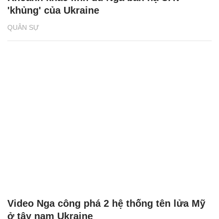
Khoảnh khắc lính dù Nga bắn hạ UAV
'khủng' của Ukraine
QUÂN SỰ