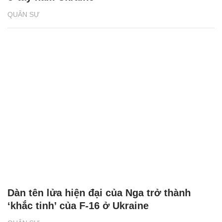
Video Nga công phá 2 hệ thống tên lửa Mỹ
ở tây nam Ukraine
QUÂN SỰ
Dàn tên lửa hiện đại của Nga trở thành