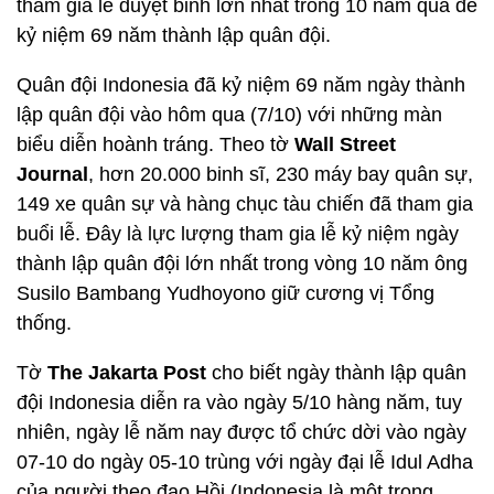
tham gia lễ duyệt binh lớn nhất trong 10 năm qua để
kỷ niệm 69 năm thành lập quân đội.
Quân đội Indonesia đã kỷ niệm 69 năm ngày thành
lập quân đội vào hôm qua (7/10) với những màn
biểu diễn hoành tráng. Theo tờ
Wall Street
Journal
, hơn 20.000 binh sĩ, 230 máy bay quân sự,
149 xe quân sự và hàng chục tàu chiến đã tham gia
buổi lễ. Đây là lực lượng tham gia lễ kỷ niệm ngày
thành lập quân đội lớn nhất trong vòng 10 năm ông
Susilo Bambang Yudhoyono giữ cương vị Tổng
thống.
Tờ
The Jakarta Post
cho biết ngày thành lập quân
đội Indonesia diễn ra vào ngày 5/10 hàng năm, tuy
nhiên, ngày lễ năm nay được tổ chức dời vào ngày
07-10 do ngày 05-10 trùng với ngày đại lễ Idul Adha
của người theo đạo Hồi (Indonesia là một trong