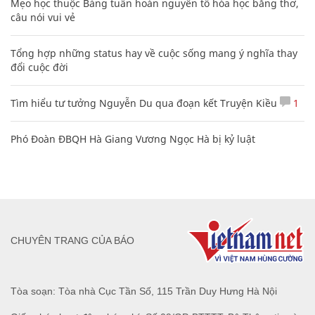
Các công thức hóa học lớp 8, 9 cơ bản cần nhớ
106
Mẹo học thuộc Bảng tuần hoàn nguyên tố hóa học bằng thơ,
câu nói vui vẻ
Tổng hợp những status hay về cuộc sống mang ý nghĩa thay
đổi cuộc đời
Tìm hiểu tư tưởng Nguyễn Du qua đoạn kết Truyện Kiều
1
Phó Đoàn ĐBQH Hà Giang Vương Ngọc Hà bị kỷ luật
CHUYÊN TRANG CỦA BÁO