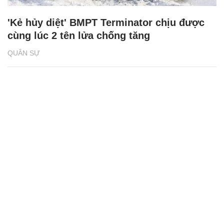
'Kẻ hủy diệt' BMPT Terminator chịu được
cùng lúc 2 tên lửa chống tăng
QUÂN SỰ