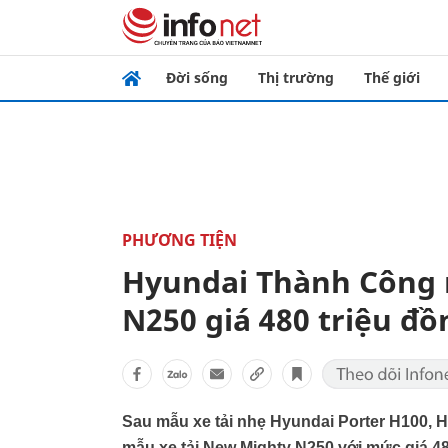
Đời sống
Thị trường
Thế giới
PHƯƠNG TIỆN
Hyundai Thành Công 
N250 giá 480 triệu đồ
Sau mẫu xe tải nhẹ Hyundai Porter H100, 
mẫu xe tải New Mighty N250 với mức giá 48