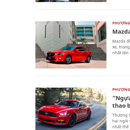
PHƯƠNG 
Mazda
Mazda đồ
xe, tron
nhất lên
PHƯƠNG 
“Ngựa
thao 
Thương h
hai ngôi
nhất thế