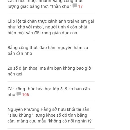
Cách học thuộc nhanh Bảng công thức
lượng giác bằng thơ, "thần chú"
17
Clip lột tả chân thực cảnh anh trai và em gái
như 'chó với mèo', người tinh ý còn phát
hiện một vấn đề trong giáo dục con
Bảng công thức đạo hàm nguyên hàm cơ
bản cần nhớ
20 số điện thoại ma ám bạn không bao giờ
nên gọi
Các công thức hóa học lớp 8, 9 cơ bản cần
nhớ
106
Nguyễn Phương Hằng sở hữu khối tài sản
"siêu khủng", từng khoe sổ đỏ tính bằng
cân, mắng cựu mẫu 'không có nổi nghìn tỷ'