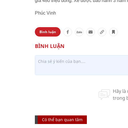
giá 480 triệu đồng. Xe được bảo hành 3 năm 
Phúc Vinh
Bình luận
Có thể bạn quan tâm