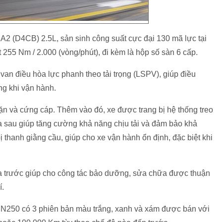
A2 (D4CB) 2.5L, sản sinh công suất cực đại 130 mã lực tại
 255 Nm / 2.000 (vòng/phút), đi kèm là hộp số sàn 6 cấp.
an điều hòa lực phanh theo tải trọng (LSPV), giúp điều
ng khi vận hành.
n và cứng cáp. Thêm vào đó, xe được trang bị hệ thống treo
ía sau giúp tăng cường khả năng chịu tải và đảm bảo khả
 thanh giằng cầu, giúp cho xe vận hành ổn định, đặc biệt khi
hía trước giúp cho công tác bảo dưỡng, sửa chữa được thuận
í.
 N250 có 3 phiên bản màu trắng, xanh và xám được bán với