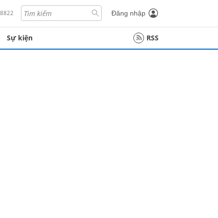
18822
Đăng nhập
Sự kiện
RSS