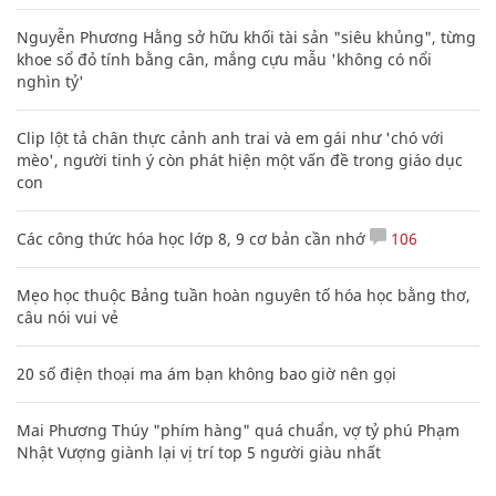
Nguyễn Phương Hằng sở hữu khối tài sản "siêu khủng", từng
khoe sổ đỏ tính bằng cân, mắng cựu mẫu 'không có nổi
nghìn tỷ'
Clip lột tả chân thực cảnh anh trai và em gái như 'chó với
mèo', người tinh ý còn phát hiện một vấn đề trong giáo dục
con
Các công thức hóa học lớp 8, 9 cơ bản cần nhớ
106
Mẹo học thuộc Bảng tuần hoàn nguyên tố hóa học bằng thơ,
câu nói vui vẻ
20 số điện thoại ma ám bạn không bao giờ nên gọi
Mai Phương Thúy "phím hàng" quá chuẩn, vợ tỷ phú Phạm
Nhật Vượng giành lại vị trí top 5 người giàu nhất