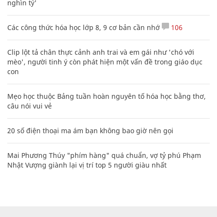
nghìn tỷ'
Các công thức hóa học lớp 8, 9 cơ bản cần nhớ
106
Clip lột tả chân thực cảnh anh trai và em gái như 'chó với
mèo', người tinh ý còn phát hiện một vấn đề trong giáo dục
con
Mẹo học thuộc Bảng tuần hoàn nguyên tố hóa học bằng thơ,
câu nói vui vẻ
20 số điện thoại ma ám bạn không bao giờ nên gọi
Mai Phương Thúy "phím hàng" quá chuẩn, vợ tỷ phú Phạm
Nhật Vượng giành lại vị trí top 5 người giàu nhất