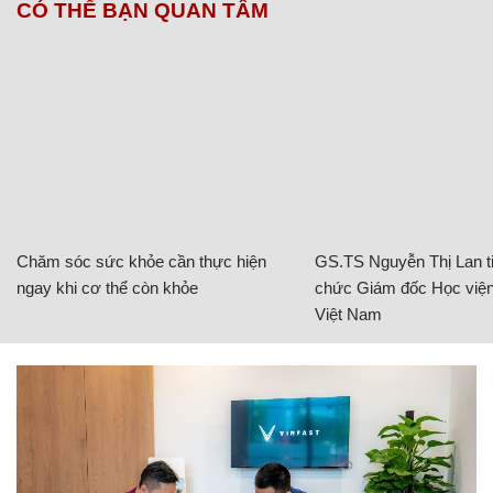
CÓ THỂ BẠN QUAN TÂM
Chăm sóc sức khỏe cần thực hiện
GS.TS Nguyễn Thị Lan ti
ngay khi cơ thể còn khỏe
chức Giám đốc Học viện
Việt Nam