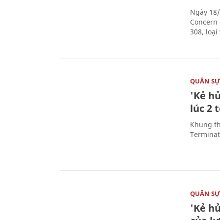
Ngày 18/
Concern 
308, loạ
QUÂN S
'Kẻ h
lúc 2 
Khung th
Terminato
QUÂN S
'Kẻ h