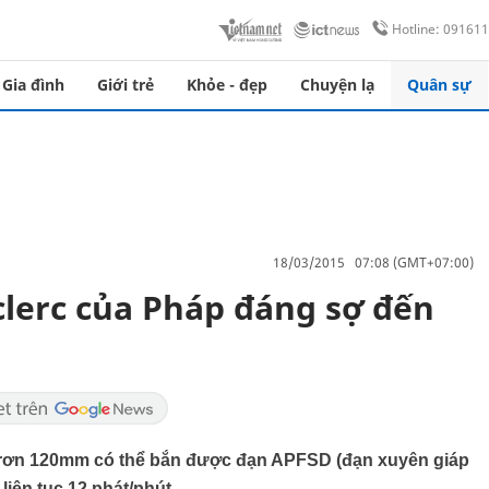
Hotline: 09161
Gia đình
Giới trẻ
Khỏe - đẹp
Chuyện lạ
Quân sự
18/03/2015 07:08 (GMT+07:00)
lerc của Pháp đáng sợ đến
 trơn 120mm có thể bắn được đạn APFSD (đạn xuyên giáp
liên tục 12 phát/phút