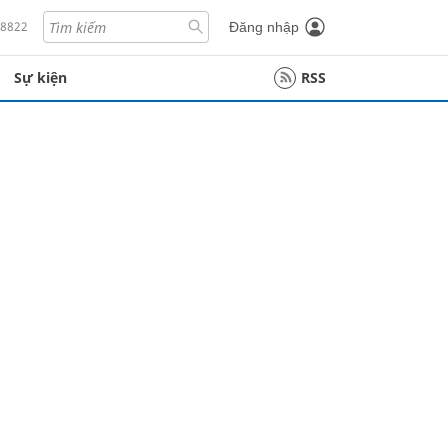
18822
Đăng nhập
Sự kiện
RSS