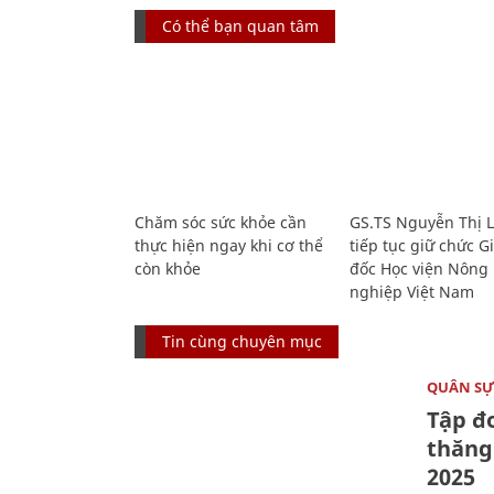
Có thể bạn quan tâm
Chăm sóc sức khỏe cần
GS.TS Nguyễn Thị 
thực hiện ngay khi cơ thể
tiếp tục giữ chức 
còn khỏe
đốc Học viện Nông
nghiệp Việt Nam
Tin cùng chuyên mục
QUÂN S
Tập đo
thăng
2025