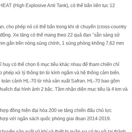
HEAT (High Explosive Anti Tank), có thể bắn liên tục 12
n, cho phép nó có thể bắn trong khi di chuyển (cross-country
di động. Xe tăng có thể mang theo 22 quả đạn "sẵn sàng sử
 mm gắn trên nòng súng chính, 1 súng phòng không 7,62 mm
ỉ huy có thể chọn 6 mục tiêu khác nhau để tham chiến chỉ
ho phép xử lý thông tin từ kính ngắm và hệ thống cảm biến.
m toàn cảnh HL-70 từ nhà sản xuất Safran. HL-70 bao gồm
khuếch đại hình ảnh 2 bậc. Tầm nhận diện mục tiêu là 4 km và
ợp đồng hiện đại hóa 200 xe tăng chiến đấu chủ lực
 hợp với ngân sách quốc phòng giai đoạn 2014-2019.
huyên sản xuất vũ khí và thiết bị quân sự có trụ sở tại thành