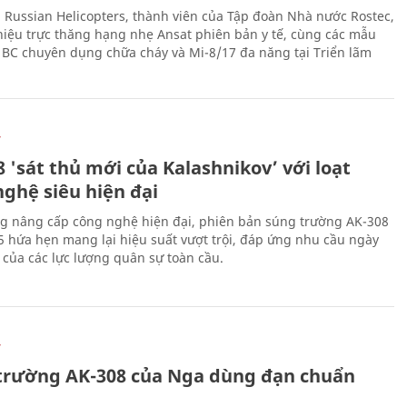
 Russian Helicopters, thành viên của Tập đoàn Nhà nước Rostec,
thiệu trực thăng hạng nhẹ Ansat phiên bản y tế, cùng các mẫu
BC chuyên dụng chữa cháy và Mi-8/17 đa năng tại Triển lãm
Ự
 'sát thủ mới của Kalashnikov’ với loạt
nghệ siêu hiện đại
g nâng cấp công nghệ hiện đại, phiên bản súng trường AK-308
 hứa hẹn mang lại hiệu suất vượt trội, đáp ứng nhu cầu ngày
 của các lực lượng quân sự toàn cầu.
Ự
trường AK-308 của Nga dùng đạn chuẩn