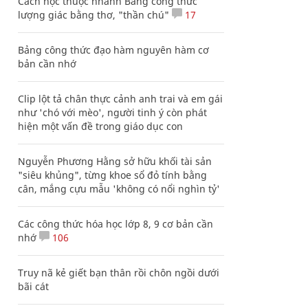
Cách học thuộc nhanh Bảng công thức
lượng giác bằng thơ, "thần chú"
17
Bảng công thức đạo hàm nguyên hàm cơ
bản cần nhớ
Clip lột tả chân thực cảnh anh trai và em gái
như 'chó với mèo', người tinh ý còn phát
hiện một vấn đề trong giáo dục con
Nguyễn Phương Hằng sở hữu khối tài sản
"siêu khủng", từng khoe sổ đỏ tính bằng
cân, mắng cựu mẫu 'không có nổi nghìn tỷ'
Các công thức hóa học lớp 8, 9 cơ bản cần
nhớ
106
Truy nã kẻ giết bạn thân rồi chôn ngồi dưới
bãi cát