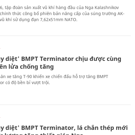
6, tập đoàn sản xuất vũ khí hàng đầu của Nga Kalashnikov
chính thức công bố phiên bản nâng cấp của súng trường AK-
i vũ khí sử dụng đạn 7,62x51mm NATO.
Ự
ủy diệt' BMPT Terminator chịu được cùng
tên lửa chống tăng
ân xe tăng T-90 khiến xe chiến đấu hỗ trợ tăng BMPT
r có độ bền bỉ vượt trội.
Ự
ủy diệt' BMPT Terminator, lá chắn thép mới