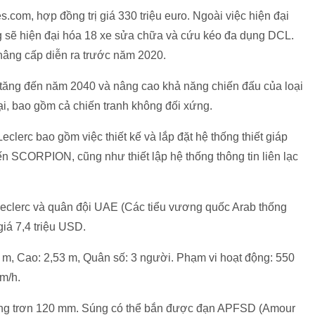
.com, hợp đồng trị giá 330 triệu euro. Ngoài việc hiện đại
g sẽ hiện đại hóa 18 xe sửa chữa và cứu kéo đa dụng DCL.
nâng cấp diễn ra trước năm 2020.
e tăng đến năm 2040 và nâng cao khả năng chiến đấu của loại
đại, bao gồm cả chiến tranh không đối xứng.
clerc bao gồm việc thiết kế và lắp đặt hệ thống thiết giáp
iến SCORPION, cũng như thiết lập hệ thống thông tin liên lạc
eclerc và quân đội UAE (Các tiểu vương quốc Arab thống
giá 7,4 triệu USD.
1 m, Cao: 2,53 m, Quân số: 3 người. Phạm vi hoạt động: 550
km/h.
nòng trơn 120 mm. Súng có thể bắn được đạn APFSD (Amour