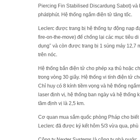
Piercing Fin Stabilised Discardung Sabot) và 
phát/phút. Hệ thống ngắm điện tử tăng tốc.
Leclerc được trang bị hệ thống tự động nạp đạ
fire-on-the-move) để chống lại các mục tiêu 
dụng" và còn được trang bị 1 súng máy 12,7
trên nóc.
Hệ thống bắn điện tử cho phép xạ thủ hoặc ch
trong vòng 30 giây. Hệ thống vi tính điện tử c
Chỉ huy có 8 kính tiềm vọng và hệ thống ngắ
laser định vị, hệ thống ban ngày và hệ thống 
tầm định vị là 2,5 km.
Cơ quan mua sắm quốc phòng Pháp cho biết h
Leclerc đã được ký kết hôm 5/3 vừa qua, phù
Công ty Nexter Systems là công ty nhà nước, c