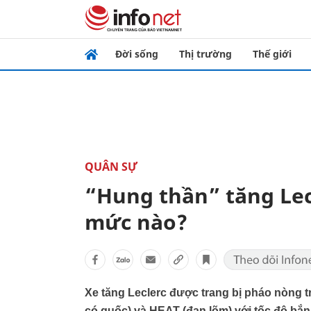
Đời sống
Thị trường
Thế giới
QUÂN SỰ
“Hung thần” tăng Lec
mức nào?
Xe tăng Leclerc được trang bị pháo nòng
có guốc) và HEAT (đạn lõm) với tốc độ bắn 