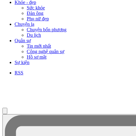
Khỏe - đẹp
Sức khỏe
Đàn ông
Phụ nữ đẹp
Chuyện lạ
Chuyện bốn phương
Du lịch
Quân sự
Tin mới nhất
Công nghệ quân sự
Hồ sơ mật
Sự kiện
RSS