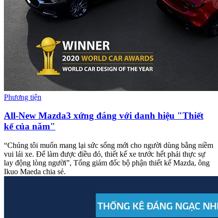
Phương tiện
All-New Mazda3 xứng đáng với danh hiệu "Thiết
kế của năm"
“Chúng tôi muốn mang lại sức sống mới cho người dùng bằng niềm
vui lái xe. Để làm được điều đó, thiết kế xe trước hết phải thực sự
lay động lòng người”, Tổng giám đốc bộ phận thiết kế Mazda, ông
Ikuo Maeda chia sẻ.