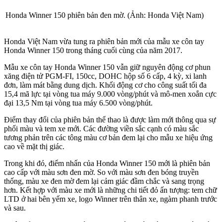
Honda Winner 150 phiên bản đen mờ. (Ảnh: Honda Việt Nam)
Honda Việt Nam vừa tung ra phiên bản mới của mẫu xe côn tay
Honda Winner 150 trong tháng cuối cùng của năm 2017.
Mẫu xe côn tay Honda Winner 150 vẫn giữ nguyên động cơ phun
xăng điện tử PGM-FI, 150cc, DOHC hộp số 6 cấp, 4 kỳ, xi lanh
đơn, làm mát bằng dung dịch. Khối động cơ cho công suất tối đa
15,4 mã lực tại vòng tua máy 9.000 vòng/phút và mô-men xoắn cực
đại 13,5 Nm tại vòng tua máy 6.500 vòng/phút.
Điểm thay đổi của phiên bản thể thao là được làm mới thông qua sự
phối màu và tem xe mới. Các đường viền sắc cạnh có màu sắc
tương phản trên các tông màu cơ bản đem lại cho mẫu xe hiệu ứng
cao về mặt thị giác.
Trong khi đó, điểm nhấn của Honda Winner 150 mới là phiên bản
cao cấp với màu sơn đen mờ. So với màu sơn đen bóng truyền
thống, màu xe đen mờ đem lại cảm giác đầm chắc và sang trọng
hơn. Kết hợp với màu xe mới là những chi tiết đỏ ấn tượng: tem chữ
LTD ở hai bên yếm xe, logo Winner trên thân xe, ngàm phanh trước
và sau.