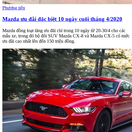
Phương tiện
Mazda ưu đãi đặc biệt 10 ngày cuối tháng 4/2020
Mazda đồng loạt tăng ưu đãi chỉ trong 10 ngày từ 20-30/4 cho các
mẫu xe, trong đó bộ đôi SUV Mazda CX-8 và Mazda CX-5 có mức
ưu đãi cao nhất lên đến 150 triệu đồng.