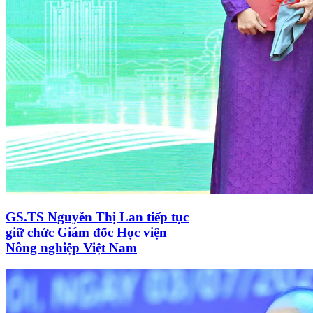
GS.TS Nguyễn Thị Lan tiếp tục
giữ chức Giám đốc Học viện
Nông nghiệp Việt Nam