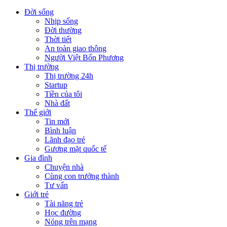
Đời sống
Nhịp sống
Đời thường
Thời tiết
An toàn giao thông
Người Việt Bốn Phương
Thị trường
Thị trường 24h
Startup
Tiền của tôi
Nhà đất
Thế giới
Tin mới
Bình luận
Lãnh đạo trẻ
Gương mặt quốc tế
Gia đình
Chuyện nhà
Cùng con trưởng thành
Tư vấn
Giới trẻ
Tài năng trẻ
Học đường
Nóng trên mạng