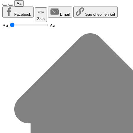
Aa
Facebook
Email
Sao chép liên kết
Zalo
Aa
Aa