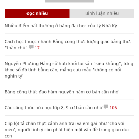
Đọc nhiều
Bình luận nhiều
Nhiều điểm bất thường ở bằng đại học của Lý Nhã Kỳ
Cách học thuộc nhanh Bảng công thức lượng giác bằng thơ,
"thần chú"
17
Nguyễn Phương Hằng sở hữu khối tài sản "siêu khủng", từng
khoe sổ đỏ tính bằng cân, mắng cựu mẫu 'không có nổi
nghìn tỷ'
Bảng công thức đạo hàm nguyên hàm cơ bản cần nhớ
Các công thức hóa học lớp 8, 9 cơ bản cần nhớ
106
Clip lột tả chân thực cảnh anh trai và em gái như 'chó với
mèo', người tinh ý còn phát hiện một vấn đề trong giáo dục
con