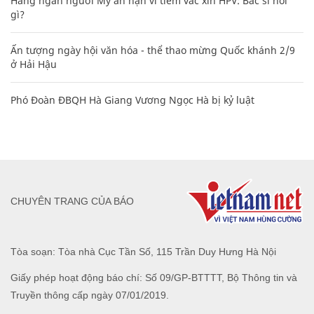
Hàng ngàn người Mỹ ân hận vì tiêm vắc xin HPV: Bác sĩ nói
gì?
Ấn tượng ngày hội văn hóa - thể thao mừng Quốc khánh 2/9
ở Hải Hậu
Phó Đoàn ĐBQH Hà Giang Vương Ngọc Hà bị kỷ luật
CHUYÊN TRANG CỦA BÁO
Tòa soạn: Tòa nhà Cục Tần Số, 115 Trần Duy Hưng Hà Nội
Giấy phép hoạt động báo chí: Số 09/GP-BTTTT, Bộ Thông tin và
Truyền thông cấp ngày 07/01/2019.