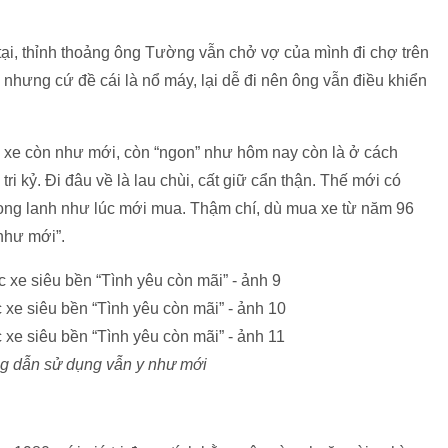
n tại, thỉnh thoảng ông Tường vẫn chở vợ của mình đi chợ trên
 nhưng cứ đề cái là nổ máy, lại dễ đi nên ông vẫn điều khiển
c xe còn như mới, còn “ngon” như hôm nay còn là ở cách
ri kỷ. Đi đâu về là lau chùi, cất giữ cẩn thận. Thế mới có
ong lanh như lúc mới mua. Thậm chí, dù mua xe từ năm 96
như mới”.
g dẫn sử dụng vẫn y như mới