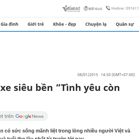
Hotline: 09161
Gia đình
Giới trẻ
Khỏe - đẹp
Chuyện lạ
Quân sự
08/01/2015 14:50 (GMT+07:00)
xe siêu bền “Tình yêu còn
n có sức sống mãnh liệt trong lòng nhiều người Việt và
 tuổi thọ lâu nhất từ trước tới nay.