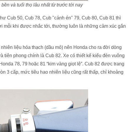
n và tuổi thọ lâu nhất từ trước tới nay
ư Cub 50, Cub 78, Cub "cánh én" 79, Cub 80, Cub 81 thì
i mỗi khi được nhắc tới, thường luôn là những cảm xúc gắn
 nhiên liệu hóa thạch (dầu mỏ) nên Honda cho ra đời dòng
và tiên phong chính là Cub 82. Xe có thiết kế kiểu đèn vuông
 Honda 78, 79 hoặc 81 “kim vàng giọt lệ”. Cub 82 được trang
ròn 3 cấp, mức tiêu hao nhiên liệu cũng rất thấp, chỉ khoảng