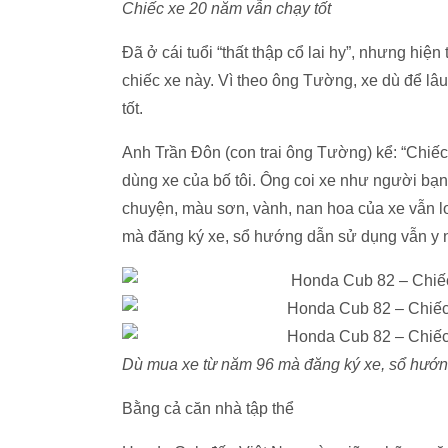
Chiếc xe 20 năm vẫn chạy tốt
Đã ở cái tuổi “thất thập cổ lai hy”, nhưng hiệ
chiếc xe này. Vì theo ông Tường, xe dù để lâu
tốt.
Anh Trần Đôn (con trai ông Tường) kể: “Chiế
dùng xe của bố tôi. Ông coi xe như người bạn t
chuyện, màu sơn, vành, nan hoa của xe vẫn l
mà đăng ký xe, sổ hướng dẫn sử dụng vẫn y 
Dù mua xe từ năm 96 mà đăng ký xe, sổ hướn
Bằng cả căn nhà tập thể