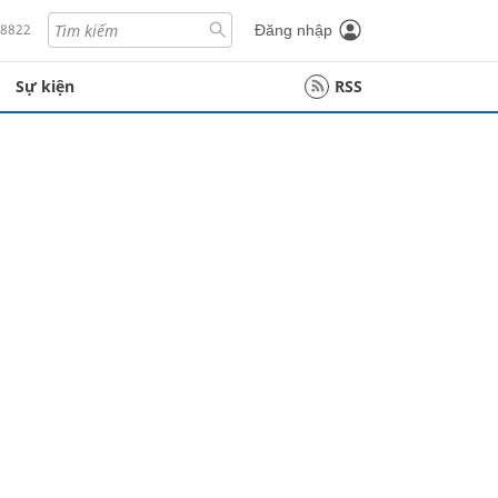
18822
Đăng nhập
Sự kiện
RSS