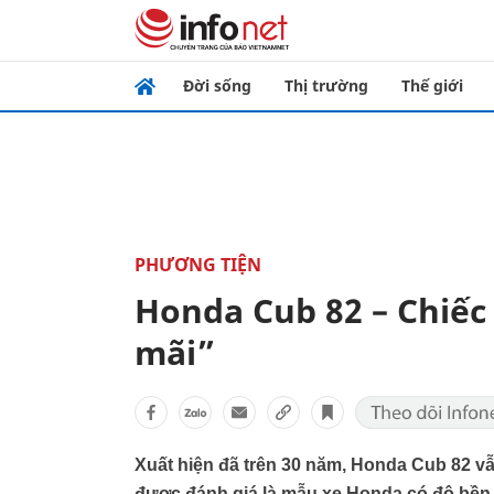
Đời sống
Thị trường
Thế giới
PHƯƠNG TIỆN
Honda Cub 82 – Chiếc 
mãi”
Xuất hiện đã trên 30 năm, Honda Cub 82 vẫ
được đánh giá là mẫu xe Honda có độ bền và