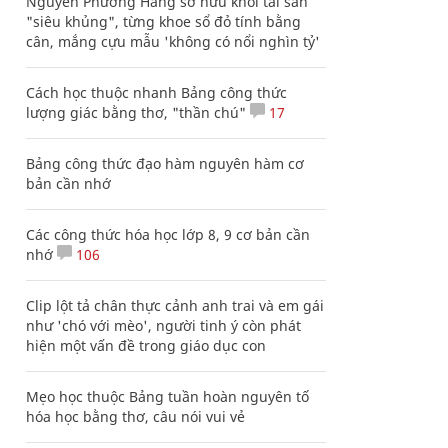
Nguyễn Phương Hằng sở hữu khối tài sản
"siêu khủng", từng khoe sổ đỏ tính bằng
cân, mắng cựu mẫu 'không có nổi nghìn tỷ'
Cách học thuộc nhanh Bảng công thức
lượng giác bằng thơ, "thần chú"
17
Bảng công thức đạo hàm nguyên hàm cơ
bản cần nhớ
Các công thức hóa học lớp 8, 9 cơ bản cần
nhớ
106
Clip lột tả chân thực cảnh anh trai và em gái
như 'chó với mèo', người tinh ý còn phát
hiện một vấn đề trong giáo dục con
Mẹo học thuộc Bảng tuần hoàn nguyên tố
hóa học bằng thơ, câu nói vui vẻ