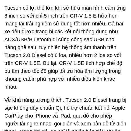
Tucson có lợi thế lớn khi sở hữu màn hình cảm ứng
8 inch so với chỉ 5 inch trên CR-V 1.5 E hứa hẹn
mang lại trải nghiệm sử dụng tốt hơn nhiều. Cả hai
xe đều được trang bị các kết nối thông dụng như
AUX/USB/Bluetooth đi cùng cổng sạc USB cho
hàng ghế sau, tuy nhiên hệ thống âm thanh trên
Tucson 2.0 Diesel có 6 loa, nhiều hơn 2 loa so với
trên CR-V 1.5E. Bù lại, CR-V 1.5E tích hợp chế độ
bù âm theo tốc độ giúp tối ưu hóa âm lượng trong
khoang cabin phù hợp với nhiều điều kiện khác
nhau.
Về khả năng tương thích, Tucson 2.0 Diesel trang bị
sạc không dây chuẩn Qi, hỗ trợ chuẩn kết nối Apple
CarPlay cho iPhone và iPad, qua đó cho phép
người lái nghe nhạc, gọi điện và xem bản đồ từ điện