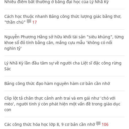
Nhiều điểm bất thường ở bằng đại học của Lý Nhã Kỳ
Cách học thuộc nhanh Bảng công thức lượng giác bằng thơ,
"thần chú"
17
Nguyễn Phương Hằng sở hữu khối tài sản "siêu khủng", từng
khoe sổ đỏ tính bằng cân, mắng cựu mẫu 'không có nổi
nghìn tỷ'
Lý Nhã Kỳ lần đầu tâm sự về người cha Liệt sĩ đặc công rừng
Sác
Bảng công thức đạo hàm nguyên hàm cơ bản cần nhớ
Clip lột tả chân thực cảnh anh trai và em gái như 'chó với
mèo', người tinh ý còn phát hiện một vấn đề trong giáo dục
con
Các công thức hóa học lớp 8, 9 cơ bản cần nhớ
106