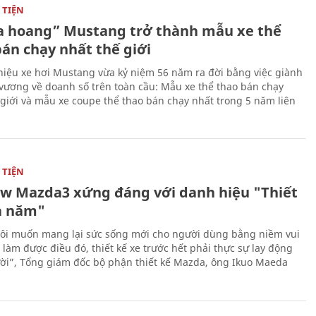
TIỆN
 hoang” Mustang trở thành mẫu xe thể
bán chạy nhất thế giới
iệu xe hơi Mustang vừa kỷ niệm 56 năm ra đời bằng việc giành
 vương về doanh số trên toàn cầu: Mẫu xe thể thao bán chạy
 giới và mẫu xe coupe thể thao bán chạy nhất trong 5 năm liên
TIỆN
ew Mazda3 xứng đáng với danh hiệu "Thiết
a năm"
ôi muốn mang lại sức sống mới cho người dùng bằng niềm vui
ể làm được điều đó, thiết kế xe trước hết phải thực sự lay động
ời”, Tổng giám đốc bộ phận thiết kế Mazda, ông Ikuo Maeda