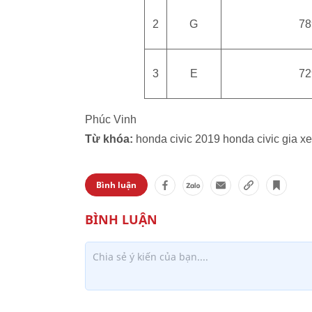
2
G
78
3
E
72
Phúc Vinh
Từ khóa:
honda civic 2019 honda civic gia xe
Bình luận