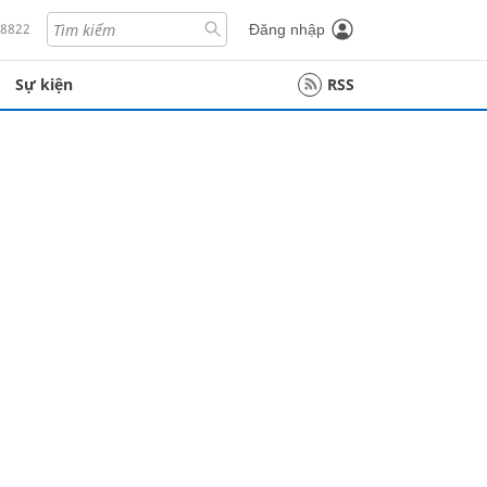
18822
Đăng nhập
Sự kiện
RSS