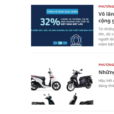
PHƯƠNG 
Vô lăn
cộng 
Từ những
lớn, dù c
người lá
mầm bện
PHƯƠNG 
Những
Hầu hết 
dáng thi