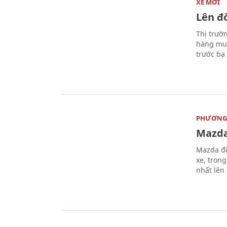
XE MỚI
Lên đờ
Thị trườ
hàng muố
trước bạ
PHƯƠNG 
Mazda
Mazda đồ
xe, tron
nhất lên