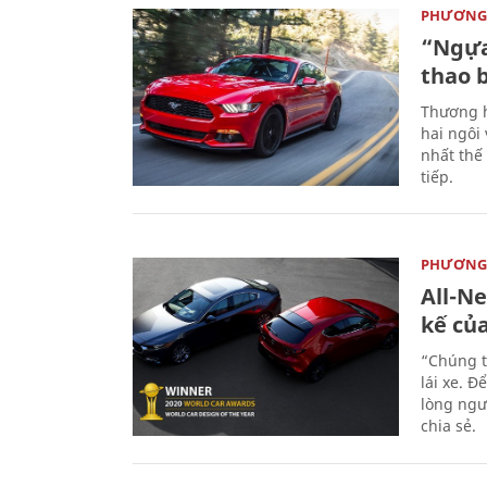
PHƯƠNG 
“Ngựa
thao 
Thương h
hai ngôi
nhất thế
tiếp.
PHƯƠNG 
All-N
kế củ
“Chúng t
lái xe. Đ
lòng ngư
chia sẻ.