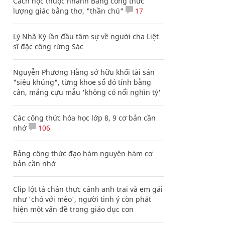
Cách học thuộc nhanh Bảng công thức
lượng giác bằng thơ, "thần chú"
17
Lý Nhã Kỳ lần đầu tâm sự về người cha Liệt
sĩ đặc công rừng Sác
Nguyễn Phương Hằng sở hữu khối tài sản
"siêu khủng", từng khoe sổ đỏ tính bằng
cân, mắng cựu mẫu 'không có nổi nghìn tỷ'
Các công thức hóa học lớp 8, 9 cơ bản cần
nhớ
106
Bảng công thức đạo hàm nguyên hàm cơ
bản cần nhớ
Clip lột tả chân thực cảnh anh trai và em gái
như 'chó với mèo', người tinh ý còn phát
hiện một vấn đề trong giáo dục con