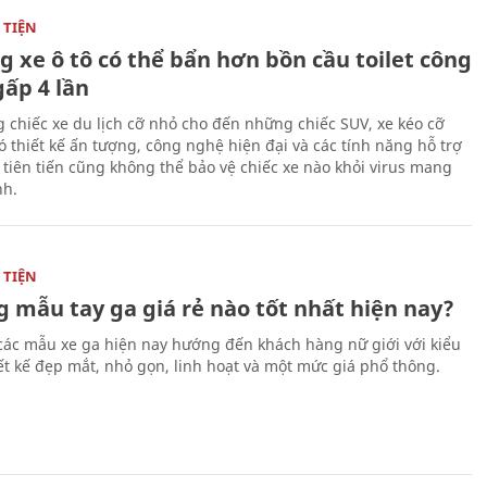
TIỆN
g xe ô tô có thể bẩn hơn bồn cầu toilet công
gấp 4 lần
 chiếc xe du lịch cỡ nhỏ cho đến những chiếc SUV, xe kéo cỡ
ó thiết kế ấn tượng, công nghệ hiện đại và các tính năng hỗ trợ
i tiên tiến cũng không thể bảo vệ chiếc xe nào khỏi virus mang
h.
TIỆN
 mẫu tay ga giá rẻ nào tốt nhất hiện nay?
các mẫu xe ga hiện nay hướng đến khách hàng nữ giới với kiểu
ết kế đẹp mắt, nhỏ gọn, linh hoạt và một mức giá phổ thông.