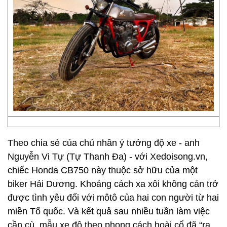
Theo chia sẻ của chủ nhân ý tưởng độ xe - anh
Nguyễn Vi Tự (Tự Thanh Đa) - với Xedoisong.vn,
chiếc Honda CB750 này thuộc sở hữu của một
biker Hải Dương. Khoảng cách xa xôi không cản trở
được tình yêu đối với môtô của hai con người từ hai
miền Tổ quốc. Và kết quả sau nhiều tuần làm việc
cần cù, mẫu xe độ theo phong cách hoài cổ đã “ra