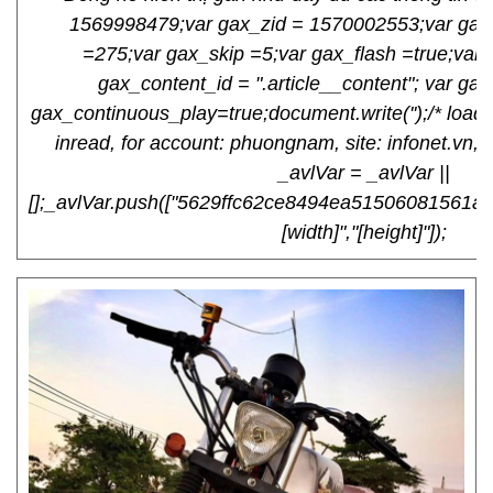
1569998479;var gax_zid = 1570002553;var gax
=275;var gax_skip =5;var gax_flash =true;var
gax_content_id = ".article__content"; var gax
gax_continuous_play=true;document.write('
');/* loa
inread, for account: phuongnam, site: infonet.vn, s
_avlVar = _avlVar ||
[];_avlVar.push(["5629ffc62ce8494ea51506081561ae40"
[width]","[height]"]);