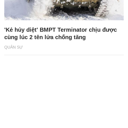
'Kẻ hủy diệt' BMPT Terminator chịu được
cùng lúc 2 tên lửa chống tăng
QUÂN SỰ