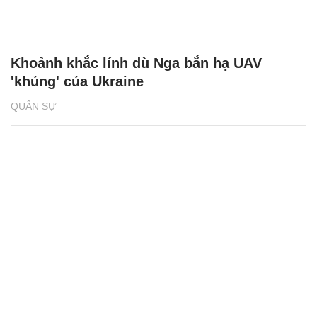
Khoảnh khắc lính dù Nga bắn hạ UAV
'khủng' của Ukraine
QUÂN SỰ