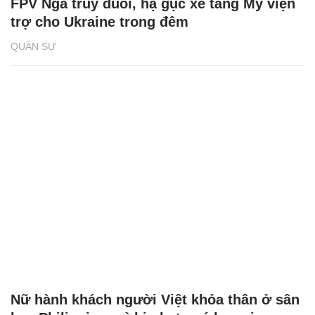
FPV Nga truy đuổi, hạ gục xe tăng Mỹ viện
trợ cho Ukraine trong đêm
QUÂN SỰ
Nữ hành khách người Việt khỏa thân ở sân