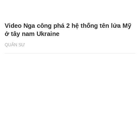
Video Nga công phá 2 hệ thống tên lửa Mỹ
ở tây nam Ukraine
QUÂN SỰ