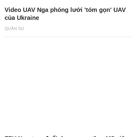
Video UAV Nga phóng lưới 'tóm gọn' UAV
của Ukraine
QUÂN SỰ