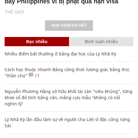
bay Philippines vì bị phạt quá hạn visa
THẾ GIỚI
XEM THÊM BÀI VIẾT
Đọc nhiều
Bình luận nhiều
Nhiều điểm bất thường ở bằng đại học của Lý Nhã Kỳ
Cách học thuộc nhanh Bảng công thức lượng giác bằng thơ,
"thần chú"
17
Nguyễn Phương Hằng sở hữu khối tài sản "siêu khủng", từng
khoe sổ đỏ tính bằng cân, mắng cựu mẫu 'không có nổi
nghìn tỷ'
Lý Nhã Kỳ lần đầu tâm sự về người cha Liệt sĩ đặc công rừng
Sác