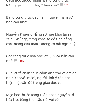
Cách học thuộc nhanh Bảng công thức
lượng giác bằng thơ, "thần chú"
17
Bảng công thức đạo hàm nguyên hàm cơ
bản cần nhớ
Nguyễn Phương Hằng sở hữu khối tài sản
"siêu khủng", từng khoe sổ đỏ tính bằng
cân, mắng cựu mẫu 'không có nổi nghìn tỷ'
Các công thức hóa học lớp 8, 9 cơ bản cần
nhớ
106
Clip lột tả chân thực cảnh anh trai và em gái
như 'chó với mèo', người tinh ý còn phát
hiện một vấn đề trong giáo dục con
Mẹo học thuộc Bảng tuần hoàn nguyên tố
hóa học bằng thơ, câu nói vui vẻ