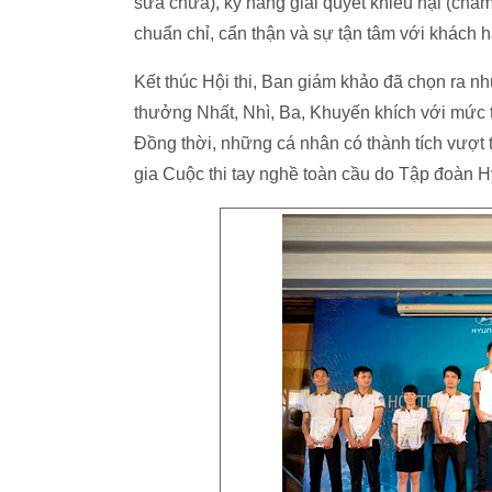
sửa chữa), kỹ năng giải quyết khiếu nại (chă
chuẩn chỉ, cẩn thận và sự tận tâm với khách 
Kết thúc Hội thi, Ban giám khảo đã chọn ra nhữ
thưởng Nhất, Nhì, Ba, Khuyến khích với mức thư
Đồng thời, những cá nhân có thành tích vượt t
gia Cuộc thi tay nghề toàn cầu do Tập đoàn H