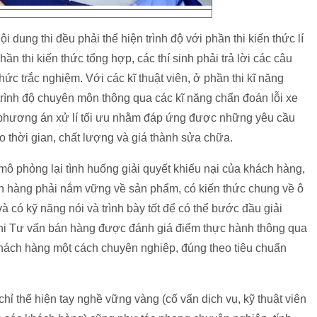
ội dung thi đều phải thể hiện trình độ với phần thi kiến thức lí
ần thi kiến thức tổng hợp, các thí sinh phải trả lời các câu
hức trắc nghiệm. Với các kĩ thuật viên, ở phần thi kĩ năng
rình độ chuyên môn thông qua các kĩ năng chẩn đoán lỗi xe
 phương án xử lí tối ưu nhằm đáp ứng được những yêu cầu
 thời gian, chất lượng và giá thành sửa chữa.
ô phỏng lại tình huống giải quyết khiếu nại của khách hàng,
ch hàng phải nắm vững về sản phẩm, có kiến thức chung về ô
và có kỹ năng nói và trình bày tốt để có thể bước đầu giải
thi Tư vấn bán hàng được đánh giá điểm thực hành thông qua
c khách hàng một cách chuyên nghiệp, đúng theo tiêu chuẩn
 chỉ thể hiện tay nghề vững vàng (cố vấn dịch vụ, kỹ thuật viên