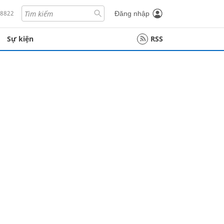
18822
Đăng nhập
Sự kiện
RSS