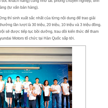
m sóc khách hàng) cũng như tác phong chuyên nghiệp, tính
hàng (tư vấn bán hàng).
ng thí sinh xuất sắc nhất của từng nội dung để trao giải
ởng lần lượt là 30 triệu, 20 triệu, 10 triệu và 3 triệu đồng.
rội sẽ được tiếp tục bồi dưỡng, trau dồi kiến thức để tham
yundai Motors tổ chức tại Hàn Quốc sắp tới.