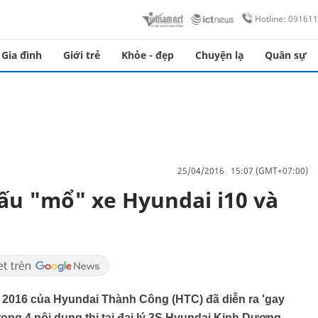
Hotline: 09161
Gia đình
Giới trẻ
Khỏe - đẹp
Chuyện lạ
Quân sự
25/04/2016 15:07 (GMT+07:00)
đấu "mổ" xe Hyundai i10 và
ề 2016 của Hyundai Thành Công (HTC) đã diễn ra 'gay
trong 4 nội dung thi tại đại lý 3S Hyundai Kinh Dương