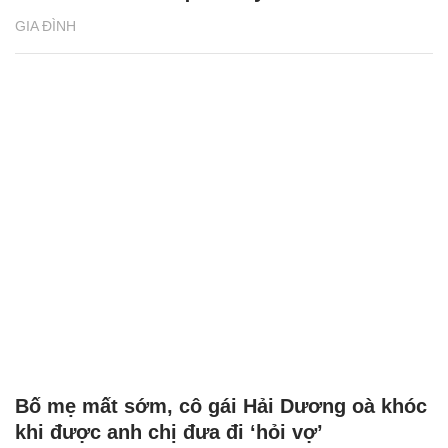
GIA ĐÌNH
Bố mẹ mất sớm, cô gái Hải Dương oà khóc
khi được anh chị đưa đi ‘hỏi vợ’