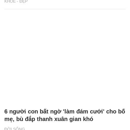
KHỎE - ĐẸP
6 người con bất ngờ 'làm đám cưới' cho bố
mẹ, bù đắp thanh xuân gian khó
ĐỜI SỐNG