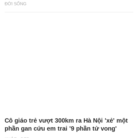
ĐỜI SỐNG
Cô giáo trẻ vượt 300km ra Hà Nội 'xẻ' một
phần gan cứu em trai '9 phần tử vong'