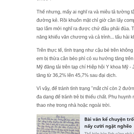
Thế nhưng, mấy ai nghĩ ra và miêu tả tường tậ
đường kẻ. Rồi khuôn mặt chỉ giờ cần lấy compa
tạo lắm mới nghĩ ra được chứ đâu phải đùa. T
năng khiếu văn chương và cả trình... tấu hài
Trên thực tế, tình trạng như cậu bé trên không 
em bị thừa cân béo phì có xu hướng tăng trên
Mỹ đăng tải trên tạp chí Hiệp hội Y khoa Mỹ - 
tăng từ 36,2% lên 45,7% sau đại dịch.
Vì vậy, để tránh tình trạng "mắt chỉ còn 2 đ
đa dạng để tránh trẻ bị thiếu chất. Phụ huynh
thao nhẹ trong nhà hoặc ngoài trời.
Bài văn kể chuyện trố
nấy cười ngặt nghẽo
Thể hiện bản lĩnh cũng phải