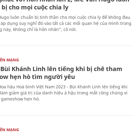
bị cho mọi cuộc chia ly
ugo luôn chuẩn bị tinh thần cho mọi cuộc chia ly để không đau
i áp dụng suy nghĩ đó vào tất cả các mối quan hệ của mình trong
g này, không chỉ là hôn nhân", cô nói.
RÊN MẠNG
Bùi Khánh Linh lên tiếng khi bị chê tham
how hẹn hò tìm người yêu
Hoa hậu Hoà bình Việt Nam 2023 - Bùi Khánh Linh lên tiếng khi
à làm giảm giá trị của danh hiệu á hậu trong mắt công chúng vì
a gameshow hẹn hò.
RÊN MẠNG