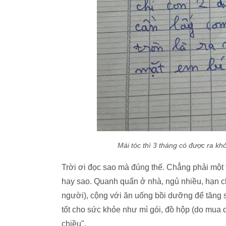
Mái tóc thì 3 tháng có được ra kh
Trời ơi đọc sao mà đúng thế. Chẳng phải một 
hay sao. Quanh quẩn ở nhà, ngủ nhiều, hạn ch
người), cộng với ăn uống bồi dưỡng để tăng 
tốt cho sức khỏe như mì gói, đồ hộp (do mua d
chiều".