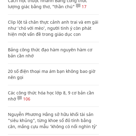
Cách học thuộc nhanh Bảng công thức
lượng giác bằng thơ, "thần chú"
17
Clip lột tả chân thực cảnh anh trai và em gái
như 'chó với mèo', người tinh ý còn phát
hiện một vấn đề trong giáo dục con
Bảng công thức đạo hàm nguyên hàm cơ
bản cần nhớ
20 số điện thoại ma ám bạn không bao giờ
nên gọi
Các công thức hóa học lớp 8, 9 cơ bản cần
nhớ
106
Nguyễn Phương Hằng sở hữu khối tài sản
"siêu khủng", từng khoe sổ đỏ tính bằng
cân, mắng cựu mẫu 'không có nổi nghìn tỷ'