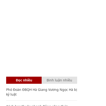
Đọc nhiều
Bình luận nhiều
Phó Đoàn ĐBQH Hà Giang Vương Ngọc Hà bị
kỷ luật