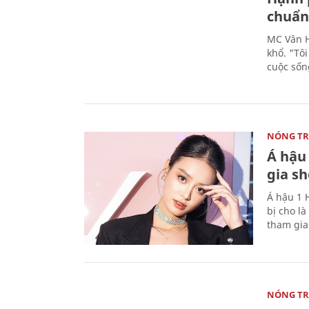
chuẩn 
MC Vân H
khổ. "Tô
cuộc sốn
NÓNG T
Á hậu 
gia s
Á hậu 1 
bị cho l
tham gi
NÓNG T