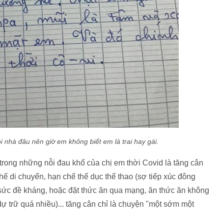
ỏi nhà đâu nên giờ em không biết em là trai hay gái.
trong những nỗi đau khổ của chị em thời Covid là tăng cân
ế di chuyển, hạn chế thể dục thể thao (sợ tiếp xúc đông
sức đề kháng, hoặc đặt thức ăn qua mạng, ăn thức ăn không
ự trữ quá nhiều)... tăng cân chỉ là chuyện "một sớm một