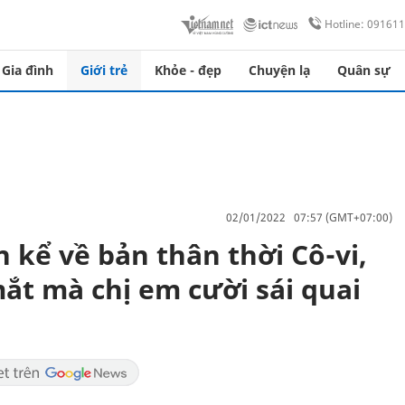
Hotline: 09161
Gia đình
Giới trẻ
Khỏe - đẹp
Chuyện lạ
Quân sự
02/01/2022 07:57 (GMT+07:00)
n kể về bản thân thời Cô-vi,
ắt mà chị em cười sái quai