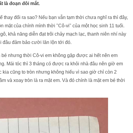
 là đoạn đôi mắt.
 thay đổi ra sao? Nếu bạn vẫn tạm thời chưa nghĩ ra thì đây,
 mặt của chính mình thời "Cô-vi" của một học sinh 11 tuổi.
ô, khả năng diễn đạt trôi chảy mạch lạc, thanh niên nhí này
i đâu đảm bảo cười lăn lộn tới đó.
m bé nhưng thời Cô-vi em không gặp được ai hết nên em
. Mái tóc thì 3 tháng có được ra khỏi nhà đâu nên giờ em
c kia cũng to tròn nhưng không hiểu vì sao giờ chỉ còn 2
âm và xoay tròn là ra mặt em. Và đó chính là mặt em bé thời