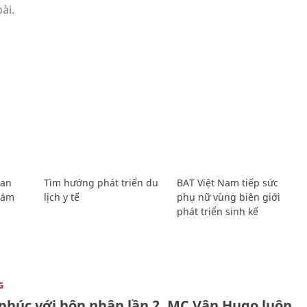
Lan
Tìm hướng phát triển du
BAT Việt Nam tiếp sức
Giám
lịch y tế
phụ nữ vùng biên giới
phát triển sinh kế
G
phúc với hôn nhân lần 2, MC Vân Hugo luôn