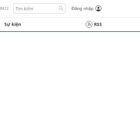
18822
Đăng nhập
Sự kiện
RSS