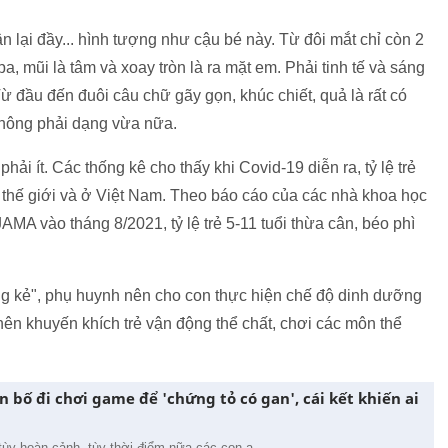
n lại đầy... hình tượng như cậu bé này. Từ đôi mắt chỉ còn 2
, mũi là tâm và xoay tròn là ra mặt em. Phải tinh tế và sáng
ừ đầu đến đuôi câu chữ gãy gọn, khúc chiết, quả là rất có
 không phải dạng vừa nữa.
phải ít. Các thống kê cho thấy khi Covid-19 diễn ra, tỷ lệ trẻ
 thế giới và ở Việt Nam. Theo báo cáo của các nhà khoa học
JAMA vào tháng 8/2021, tỷ lệ trẻ 5-11 tuổi thừa cân, béo phì
ường kẻ", phụ huynh nên cho con thực hiện chế độ dinh dưỡng
 nên khuyến khích trẻ vận động thể chất, chơi các môn thể
n bố đi chơi game để 'chứng tỏ có gan', cái kết khiến ai
 tùy hoàn cảnh, tùy thời điểm nữa các con ạ.