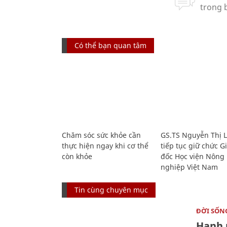
Có thể bạn quan tâm
Chăm sóc sức khỏe cần
GS.TS Nguyễn Thị 
thực hiện ngay khi cơ thể
tiếp tục giữ chức 
còn khỏe
đốc Học viện Nông
nghiệp Việt Nam
Tin cùng chuyên mục
ĐỜI SỐN
Hạnh 