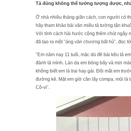
Tả đúng không thể tưởng tượng được, nhất
Ở nhà nhiều tháng giãn cách, con người có thể
hãy tham khảo bài văn miêu tả tường tận khuôn
Với tính cách hài hước cộng thêm chút ngây ng
đã tạo ra một "áng văn chương bất hủ", đọc tớ
"Em năm nay 11 tuổi, mặc dù đề bài kêu tả e
đành tả mình. Làn da em bóng bẩy và mịn màng
không biết em là trai hay gái. Đôi mắt em trướ
đường kẻ. Mặt em giờ cần lấy compa, mũi là t
Cô-vi".