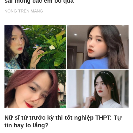
sai mong các em bỏ qua'
NÓNG TRÊN MẠNG
Nữ sĩ tử trước kỳ thi tốt nghiệp THPT: Tự
tin hay lo lắng?