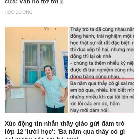
cửa: Vẫn hỗ trợ tốt
HỌC ĐƯỜNG
Xúc động tin nhắn thầy giáo gửi đám trò
lớp 12 'lười học': 'Ba năm qua thầy có gì