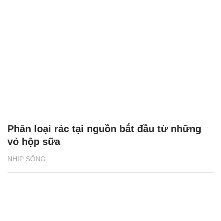
Phân loại rác tại nguồn bắt đầu từ những
vỏ hộp sữa
NHỊP SỐNG