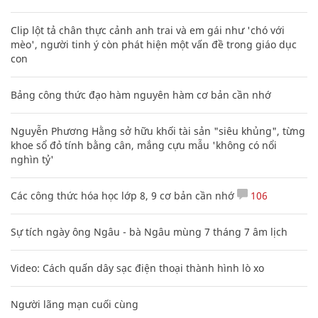
Clip lột tả chân thực cảnh anh trai và em gái như 'chó với
mèo', người tinh ý còn phát hiện một vấn đề trong giáo dục
con
Bảng công thức đạo hàm nguyên hàm cơ bản cần nhớ
Nguyễn Phương Hằng sở hữu khối tài sản "siêu khủng", từng
khoe sổ đỏ tính bằng cân, mắng cựu mẫu 'không có nổi
nghìn tỷ'
Các công thức hóa học lớp 8, 9 cơ bản cần nhớ
106
Sự tích ngày ông Ngâu - bà Ngâu mùng 7 tháng 7 âm lịch
Video: Cách quấn dây sạc điện thoại thành hình lò xo
Người lãng mạn cuối cùng