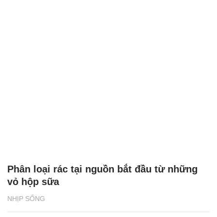
Phân loại rác tại nguồn bắt đầu từ những
vỏ hộp sữa
NHỊP SỐNG