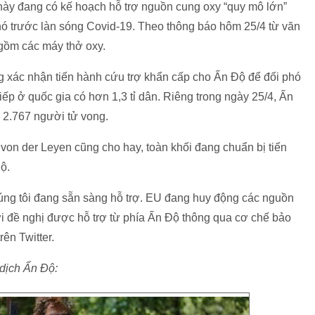
ày đang có kế hoạch hỗ trợ nguồn cung oxy “quy mô lớn”
hó trước làn sóng Covid-19. Theo thông báo hôm 25/4 từ văn
gồm các máy thở oxy.
g xác nhận tiến hành cứu trợ khẩn cấp cho Ấn Độ để đối phó
iếp ở quốc gia có hơn 1,3 tỉ dân. Riêng trong ngày 25/4, Ấn
 2.767 người tử vong.
 von der Leyen cũng cho hay, toàn khối đang chuẩn bị tiến
ộ.
húng tôi đang sẵn sàng hỗ trợ. EU đang huy động các nguồn
i đề nghị được hỗ trợ từ phía Ấn Độ thông qua cơ chế bảo
ên Twitter.
 dịch Ấn Độ: