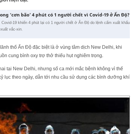
rong ‘cơn bão’ 4 phút có 1 người chết vì Covid-19 ở Ấn Độ?
" Covid-19 khiến 4 phút lại có 1 người chết ở Ấn Độ do lệnh cấm xuất khẩu
 xuất vắc-xin.
lãnh thổ Ấn Độ đặc biệt là ở vùng tâm dịch New Delhi, khi
n cung bình oxy trợ thở thiếu hụt nghiêm trọng.
hai tại New Delhi, nhưng số ca mới mắc bệnh không vì thế
ỷ lục theo ngày, dẫn tới nhu cầu sử dụng các bình dưỡng khí