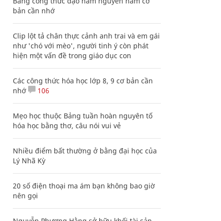
Bảng công thức đạo hàm nguyên hàm cơ
bản cần nhớ
Clip lột tả chân thực cảnh anh trai và em gái
như 'chó với mèo', người tinh ý còn phát
hiện một vấn đề trong giáo dục con
Các công thức hóa học lớp 8, 9 cơ bản cần
nhớ
106
Mẹo học thuộc Bảng tuần hoàn nguyên tố
hóa học bằng thơ, câu nói vui vẻ
Nhiều điểm bất thường ở bằng đại học của
Lý Nhã Kỳ
20 số điện thoại ma ám bạn không bao giờ
nên gọi
Nguyễn Phương Hằng sở hữu khối tài sản