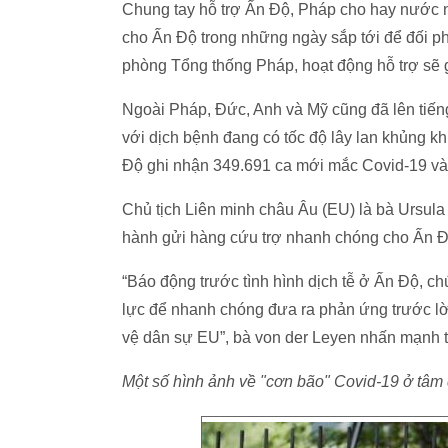
Chung tay hỗ trợ Ấn Độ, Pháp cho hay nước n
cho Ấn Độ trong những ngày sắp tới để đối p
phòng Tổng thống Pháp, hoạt động hỗ trợ sẽ 
Ngoài Pháp, Đức, Anh và Mỹ cũng đã lên tiến
với dịch bệnh đang có tốc độ lây lan khủng kh
Độ ghi nhận 349.691 ca mới mắc Covid-19 và
Chủ tịch Liên minh châu Âu (EU) là bà Ursula
hành gửi hàng cứu trợ nhanh chóng cho Ấn Đ
“Báo động trước tình hình dịch tễ ở Ấn Độ, c
lực để nhanh chóng đưa ra phản ứng trước lờ
vệ dân sự EU”, bà von der Leyen nhấn mạnh tr
Một số hình ảnh về "cơn bão" Covid-19 ở tâm