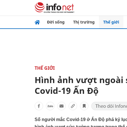
Đời sống
Thị trường
Thế giới
THẾ GIỚI
Hình ảnh vượt ngoài 
Covid-19 Ấn Độ
Số người mắc Covid-19 ở Ấn Độ phá kỷ lục th
hình ảnh vượt sức tưởng tượng trong thế g