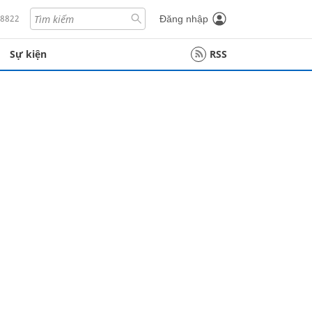
18822
Đăng nhập
Sự kiện
RSS