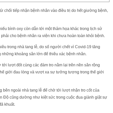
từ chối tiếp nhận bệnh nhân vào điều trị do hết giường bệnh,
hiếu bình oxy còn dẫn tới một thảm họa khác trong lịch sử
c phải cho bệnh nhân ra viện khi chưa hoàn toàn khỏi bệnh.
hiêu trong nhà tang lễ, do số người chết vì Covid-19 tăng
g những khoảng sân lớn để thiêu xác bệnh nhân.
tới lượt đốt cùng các đám tro nằm lại trên nền sân rộng
hế giới đau lòng và vượt xa sự tưởng tượng trong thế giới
 bên ngoài nhà tang lễ để chờ tới lượt nhận tro cốt của
 Ấn Độ cũng dường như kiệt sức trong cuộc đua giành giật sự
ã khuất.