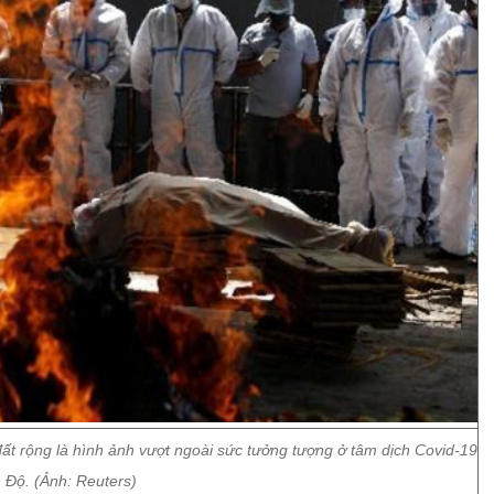
 đất rộng là hình ảnh vượt ngoài sức tưởng tượng ở tâm dịch Covid-19
 Độ. (Ảnh: Reuters)