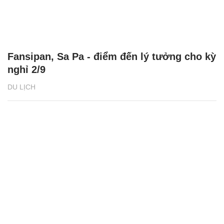
Fansipan, Sa Pa - điểm đến lý tưởng cho kỳ
nghỉ 2/9
DU LỊCH