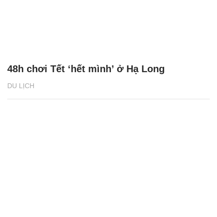
48h chơi Tết ‘hết mình’ ở Hạ Long
DU LỊCH