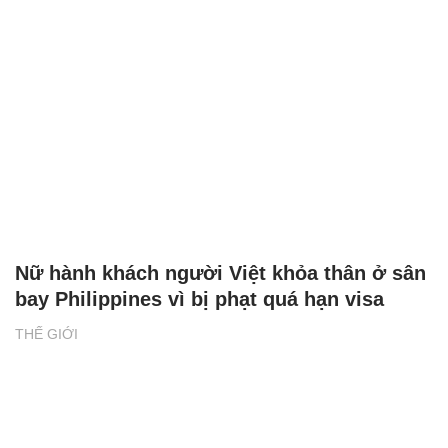
Nữ hành khách người Việt khỏa thân ở sân
bay Philippines vì bị phạt quá hạn visa
THẾ GIỚI
XEM THÊM BÀI VIẾT
Đọc nhiều
Bình luận nhiều