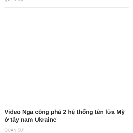
Video Nga công phá 2 hệ thống tên lửa Mỹ
ở tây nam Ukraine
QUÂN SỰ