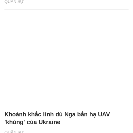
QUÂN SỰ
Khoảnh khắc lính dù Nga bắn hạ UAV
'khủng' của Ukraine
QUÂN SỰ