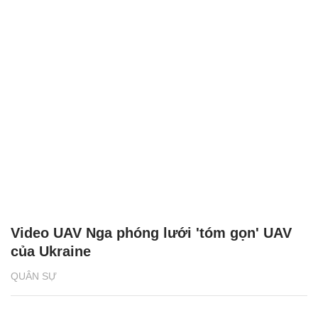
Video UAV Nga phóng lưới 'tóm gọn' UAV
của Ukraine
QUÂN SỰ