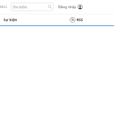
18822
Đăng nhập
Sự kiện
RSS