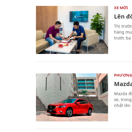
XE MỚI
Lên đờ
Thị trườ
hàng muố
trước bạ
PHƯƠNG 
Mazda
Mazda đồ
xe, tron
nhất lên