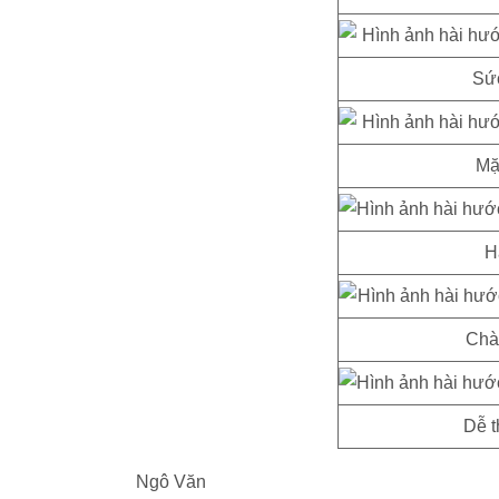
Sức
Mặ
H
Chà
Dễ t
Ngô Văn