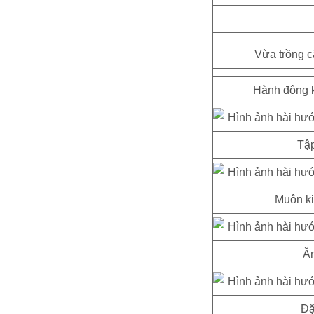
Vừa trồng c
Hành động k
Tập
Muôn ki
Ăn
Đặ