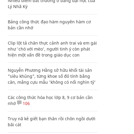
Nhiều điểm bất thường ở bằng đại học của
Lý Nhã Kỳ
Bảng công thức đạo hàm nguyên hàm cơ
bản cần nhớ
Clip lột tả chân thực cảnh anh trai và em gái
như 'chó với mèo', người tinh ý còn phát
hiện một vấn đề trong giáo dục con
Nguyễn Phương Hằng sở hữu khối tài sản
"siêu khủng", từng khoe sổ đỏ tính bằng
cân, mắng cựu mẫu 'không có nổi nghìn tỷ'
Các công thức hóa học lớp 8, 9 cơ bản cần
nhớ
106
Truy nã kẻ giết bạn thân rồi chôn ngồi dưới
bãi cát