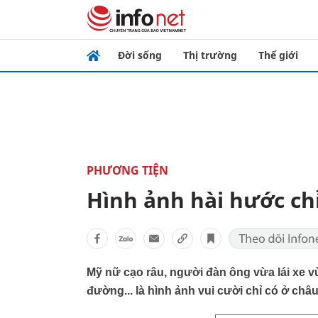
Đời sống
Thị trường
Thế giới
PHƯƠNG TIỆN
Hình ảnh hài hước chỉ
Mỹ nữ cạo râu, người đàn ông vừa lái xe v
đường... là hình ảnh vui cười chỉ có ở châu