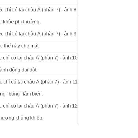
 khỏe phi thường.
c thế này cho mát.
ành động dại dột.
ng "bóng" tắm biển.
hương khủng khiếp.