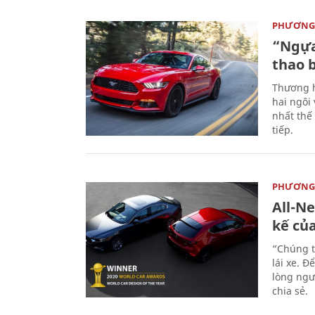
PHƯƠNG 
“Ngựa
thao 
Thương h
hai ngôi
nhất thế
tiếp.
PHƯƠNG 
All-N
kế củ
“Chúng t
lái xe. Đ
lòng ngư
chia sẻ.