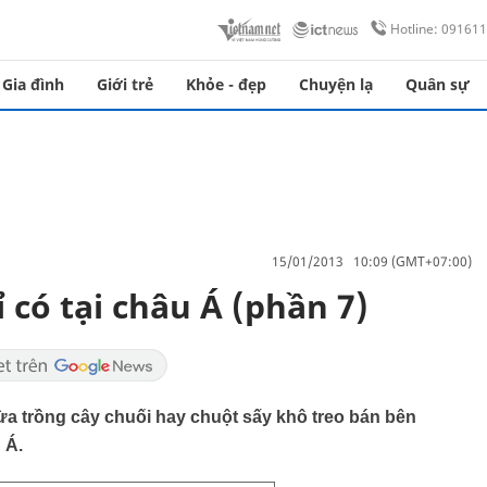
Hotline: 09161
Gia đình
Giới trẻ
Khỏe - đẹp
Chuyện lạ
Quân sự
15/01/2013 10:09 (GMT+07:00)
 có tại châu Á (phần 7)
ừa trồng cây chuối hay chuột sấy khô treo bán bên
 Á.