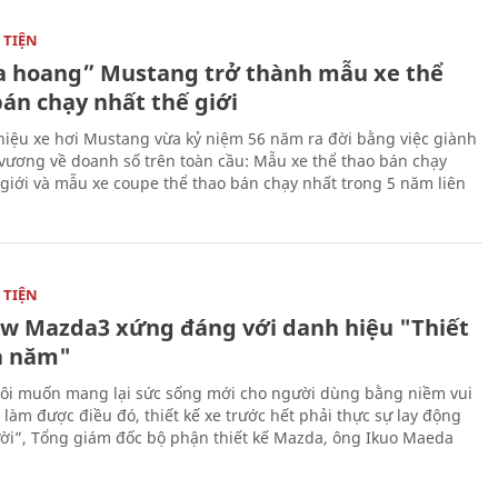
TIỆN
 hoang” Mustang trở thành mẫu xe thể
bán chạy nhất thế giới
iệu xe hơi Mustang vừa kỷ niệm 56 năm ra đời bằng việc giành
 vương về doanh số trên toàn cầu: Mẫu xe thể thao bán chạy
 giới và mẫu xe coupe thể thao bán chạy nhất trong 5 năm liên
TIỆN
ew Mazda3 xứng đáng với danh hiệu "Thiết
a năm"
ôi muốn mang lại sức sống mới cho người dùng bằng niềm vui
ể làm được điều đó, thiết kế xe trước hết phải thực sự lay động
ời”, Tổng giám đốc bộ phận thiết kế Mazda, ông Ikuo Maeda