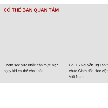
CÓ THỂ BẠN QUAN TÂM
Chăm sóc sức khỏe cần thực hiện
GS.TS Nguyễn Thị Lan ti
ngay khi cơ thể còn khỏe
chức Giám đốc Học viện
Việt Nam