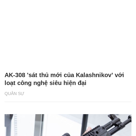
AK-308 'sát thủ mới của Kalashnikov’ với
loạt công nghệ siêu hiện đại
QUÂN SỰ