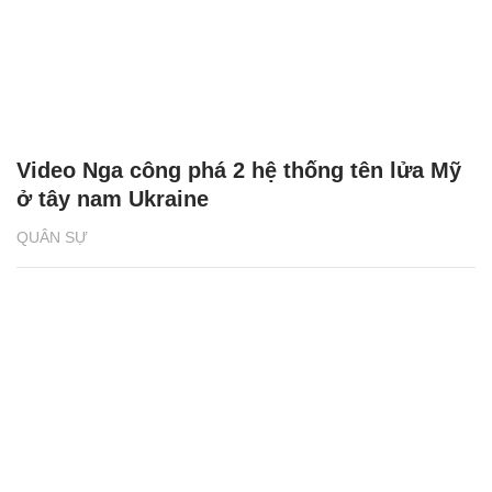
Video Nga công phá 2 hệ thống tên lửa Mỹ
ở tây nam Ukraine
QUÂN SỰ