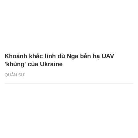
Khoảnh khắc lính dù Nga bắn hạ UAV
'khủng' của Ukraine
QUÂN SỰ