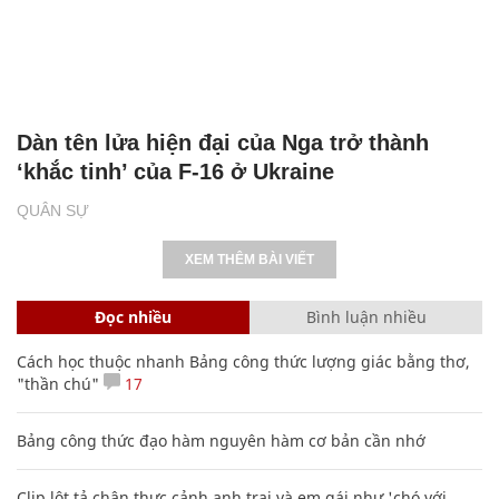
Dàn tên lửa hiện đại của Nga trở thành
‘khắc tinh’ của F-16 ở Ukraine
QUÂN SỰ
XEM THÊM BÀI VIẾT
Đọc nhiều
Bình luận nhiều
Cách học thuộc nhanh Bảng công thức lượng giác bằng thơ,
"thần chú"
17
Bảng công thức đạo hàm nguyên hàm cơ bản cần nhớ
Clip lột tả chân thực cảnh anh trai và em gái như 'chó với