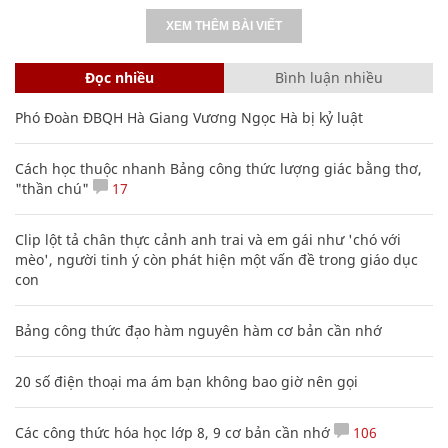
XEM THÊM BÀI VIẾT
Đọc nhiều
Bình luận nhiều
Phó Đoàn ĐBQH Hà Giang Vương Ngọc Hà bị kỷ luật
Cách học thuộc nhanh Bảng công thức lượng giác bằng thơ,
"thần chú"
17
Clip lột tả chân thực cảnh anh trai và em gái như 'chó với
mèo', người tinh ý còn phát hiện một vấn đề trong giáo dục
con
Bảng công thức đạo hàm nguyên hàm cơ bản cần nhớ
20 số điện thoại ma ám bạn không bao giờ nên gọi
Các công thức hóa học lớp 8, 9 cơ bản cần nhớ
106