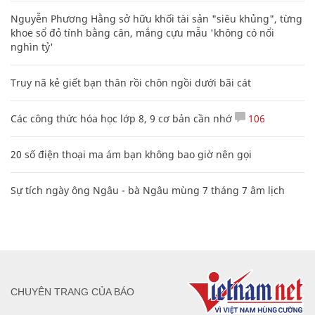
Video Nga công phá 2 hệ thống tên lửa Mỹ
ở tây nam Ukraine
QUÂN SỰ