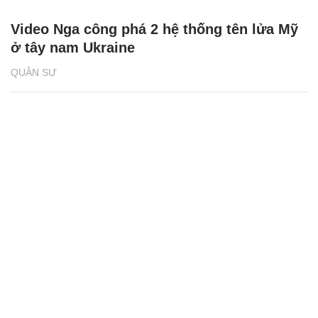
CÔNG NGHỆ QUÂN SỰ
Kalashnikov đẩy mạnh sản xuất tên lửa và
đạn tuần kích
QUÂN SỰ