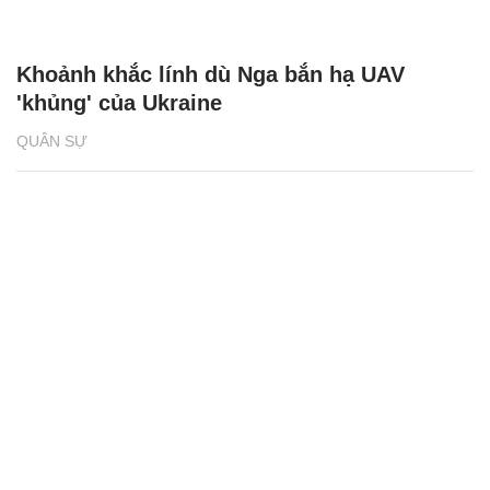
QUÂN SỰ
Nga đứng thứ 2 trong số các nước xuất
khẩu vũ khí hàng đầu thế giới