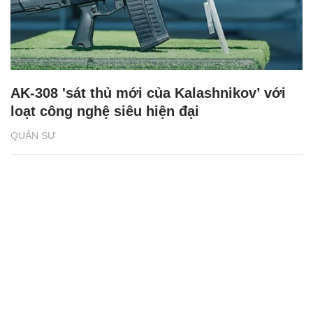
CÓ THỂ BẠN QUAN TÂM
Chăm sóc sức khỏe cần thực hiện
GS.TS Nguyễn Thị Lan ti