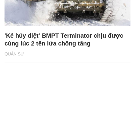
Trung Quốc 2025
QUÂN SỰ
AK-308 'sát thủ mới của Kalashnikov’ với