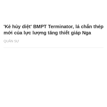
loạt công nghệ siêu hiện đại
QUÂN SỰ
Súng trường AK-308 của Nga dùng đạn
chuẩn NATO