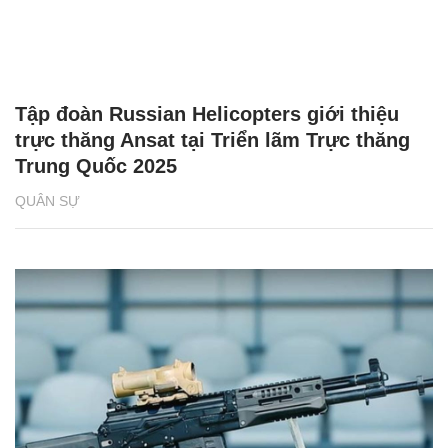
vận tốc cực lớn.
Khoảnh khắc tên lửa và mục tiêu sắp va chạm.
Vụ nổ lớn xảy ra sau khi mục tiêu bị bắn trúng.
Lực tác động được tạo ra đạt 125 megajoule,
tương đương chiếc xe tải nặng 10 tấn lao vào
bức tường với vận tốc 1.000km/h.
Hồng Duy