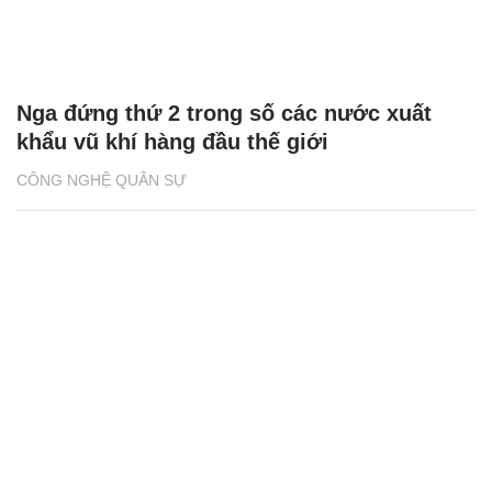
QUÂN SỰ
'Kẻ hủy diệt' BMPT Terminator chịu được
cùng lúc 2 tên lửa chống tăng