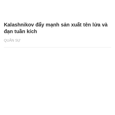
QUÂN SỰ
'Kẻ hủy diệt' BMPT Terminator, lá chắn thép
mới của lực lượng tăng thiết giáp Nga