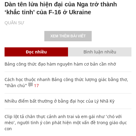
Khoảnh khắc lính dù Nga bắn hạ UAV
'khủng' của Ukraine
QUÂN SỰ