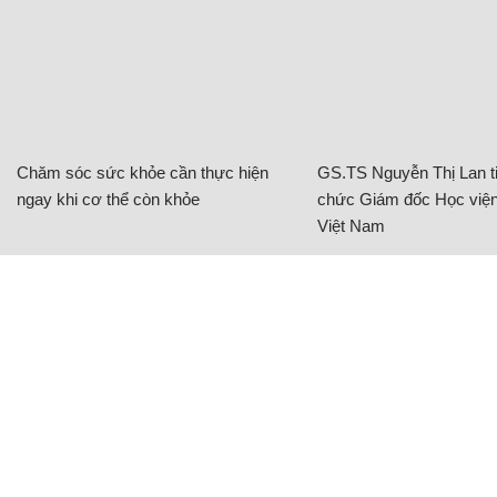
Tên lửa tiếp tục chỉnh hướng trước khi tách rời
với bộ phận đẩy cuối cùng.
Khoảnh khắc 2 phần tách rời được quan sát bởi
camera hồng ngoại.
Phần đầu đạn của SM-3 được gắn máy quay đen
trắng giúp trung tâm điều khiển xác định được
mục tiêu.
Đầu đạn của SM-3 không được trang bị thuốc nổ
nhưng nó phá hủy mục tiêu bằng cách va vào với