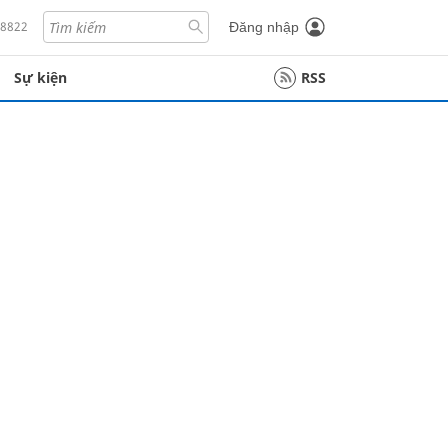
18822
Đăng nhập
Sự kiện
RSS