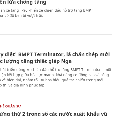
tên lửa chống tăng
ân xe tăng T-90 khiến xe chiến đấu hỗ trợ tăng BMPT
r có độ bền bỉ vượt trội.
Ự
ủy diệt' BMPT Terminator, lá chắn thép mới
ực lượng tăng thiết giáp Nga
hát triển dòng xe chiến đấu hỗ trợ tăng BMPT Terminator – một
iện kết hợp giữa hỏa lực mạnh, khả năng cơ động cao và công
 vệ hiện đại, nhằm tối ưu hóa hiệu quả tác chiến trong môi
 thị và địa hình phức tạp.
HỆ QUÂN SỰ
ứng thứ 2 trong số các nước xuất khẩu vũ