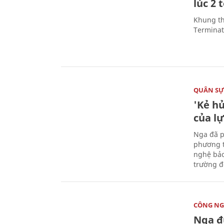
lúc 2 
Khung th
Terminato
QUÂN S
'Kẻ h
của l
Nga đã p
phương t
nghệ bảo
trường đô
CÔNG NG
Nga đ