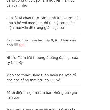
Bảng công thức đạo hàm nguyên hàm cơ
bản cần nhớ
Clip lột tả chân thực cảnh anh trai và em gái
như 'chó với mèo', người tinh ý còn phát
hiện một vấn đề trong giáo dục con
Các công thức hóa học lớp 8, 9 cơ bản cần
nhớ
106
Nhiều điểm bất thường ở bằng đại học của
Lý Nhã Kỳ
Mẹo học thuộc Bảng tuần hoàn nguyên tố
hóa học bằng thơ, câu nói vui vẻ
20 số điện thoại ma ám bạn không bao giờ
nên gọi
Nguyễn Phương Hằng sở hữu khối tài sản