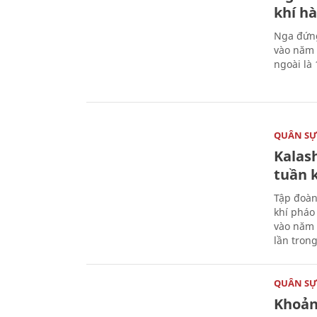
khí hà
Nga đứng
vào năm 
ngoài là 
QUÂN S
Kalas
tuần 
Tập đoàn
khí pháo
vào năm 
lần tron
QUÂN S
Khoản