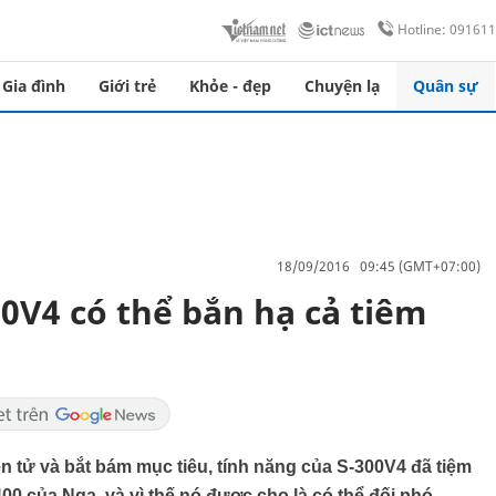
Hotline: 09161
Gia đình
Giới trẻ
Khỏe - đẹp
Chuyện lạ
Quân sự
18/09/2016 09:45 (GMT+07:00)
0V4 có thể bắn hạ cả tiêm
iện tử và bắt bám mục tiêu, tính năng của S-300V4 đã tiệm
00 của Nga, và vì thế nó được cho là có thể đối phó