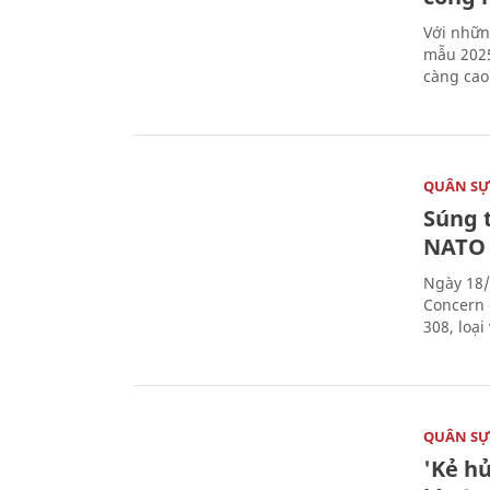
Với nhữn
mẫu 2025
càng cao
QUÂN S
Súng 
NATO
Ngày 18/
Concern 
308, loạ
QUÂN S
'Kẻ h