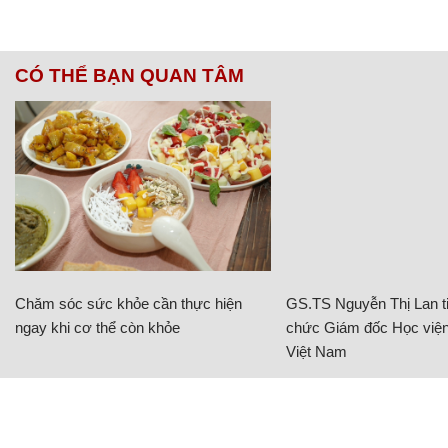
CÓ THỂ BẠN QUAN TÂM
Chăm sóc sức khỏe cần thực hiện
GS.TS Nguyễn Thị Lan ti
ngay khi cơ thể còn khỏe
chức Giám đốc Học viện
Việt Nam