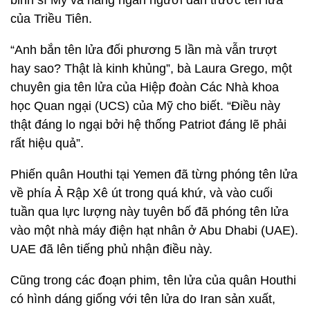
binh sĩ Mỹ và hàng ngàn người dân trước tên lửa
của Triều Tiên.
“Anh bắn tên lửa đối phương 5 lần mà vẫn trượt
hay sao? Thật là kinh khủng”, bà Laura Grego, một
chuyên gia tên lửa của Hiệp đoàn Các Nhà khoa
học Quan ngại (UCS) của Mỹ cho biết. “Điều này
thật đáng lo ngại bởi hệ thống Patriot đáng lẽ phải
rất hiệu quả”.
Phiến quân Houthi tại Yemen đã từng phóng tên lửa
về phía Ả Rập Xê út trong quá khứ, và vào cuối
tuần qua lực lượng này tuyên bố đã phóng tên lửa
vào một nhà máy điện hạt nhân ở Abu Dhabi (UAE).
UAE đã lên tiếng phủ nhận điều này.
Cũng trong các đoạn phim, tên lửa của quân Houthi
có hình dáng giống với tên lửa do Iran sản xuất,