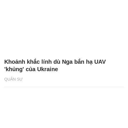
Khoảnh khắc lính dù Nga bắn hạ UAV
'khủng' của Ukraine
QUÂN SỰ