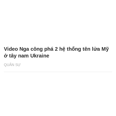
Video Nga công phá 2 hệ thống tên lửa Mỹ
ở tây nam Ukraine
QUÂN SỰ