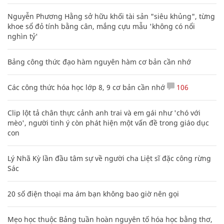
Nguyễn Phương Hằng sở hữu khối tài sản "siêu khủng", từng
khoe sổ đỏ tính bằng cân, mắng cựu mẫu 'không có nổi
nghìn tỷ'
Bảng công thức đạo hàm nguyên hàm cơ bản cần nhớ
Các công thức hóa học lớp 8, 9 cơ bản cần nhớ
106
Clip lột tả chân thực cảnh anh trai và em gái như 'chó với
mèo', người tinh ý còn phát hiện một vấn đề trong giáo dục
con
Lý Nhã Kỳ lần đầu tâm sự về người cha Liệt sĩ đặc công rừng
Sác
20 số điện thoại ma ám bạn không bao giờ nên gọi
Mẹo học thuộc Bảng tuần hoàn nguyên tố hóa học bằng thơ,