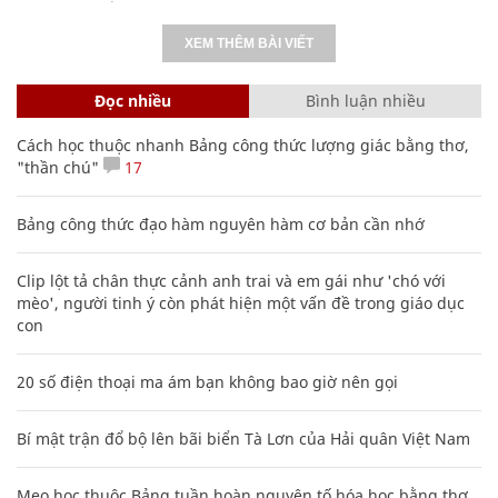
XEM THÊM BÀI VIẾT
Đọc nhiều
Bình luận nhiều
Cách học thuộc nhanh Bảng công thức lượng giác bằng thơ,
"thần chú"
17
Bảng công thức đạo hàm nguyên hàm cơ bản cần nhớ
Clip lột tả chân thực cảnh anh trai và em gái như 'chó với
mèo', người tinh ý còn phát hiện một vấn đề trong giáo dục
con
20 số điện thoại ma ám bạn không bao giờ nên gọi
Bí mật trận đổ bộ lên bãi biển Tà Lơn của Hải quân Việt Nam
Mẹo học thuộc Bảng tuần hoàn nguyên tố hóa học bằng thơ,