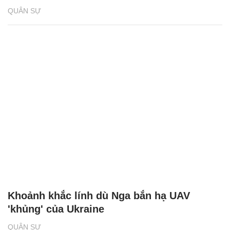
QUÂN SỰ
Khoảnh khắc lính dù Nga bắn hạ UAV
'khủng' của Ukraine
QUÂN SỰ