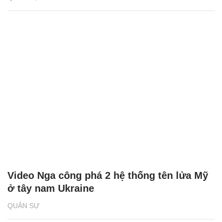
Video Nga công phá 2 hệ thống tên lửa Mỹ
ở tây nam Ukraine
QUÂN SỰ