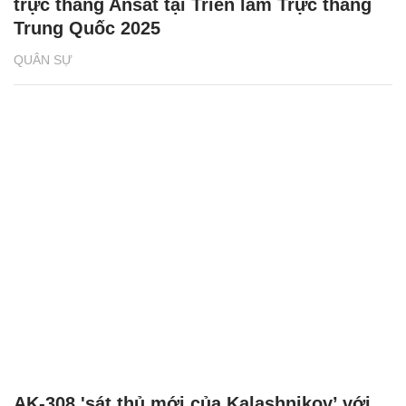
trực thăng Ansat tại Triển lãm Trực thăng
Trung Quốc 2025
QUÂN SỰ
AK-308 'sát thủ mới của Kalashnikov’ với