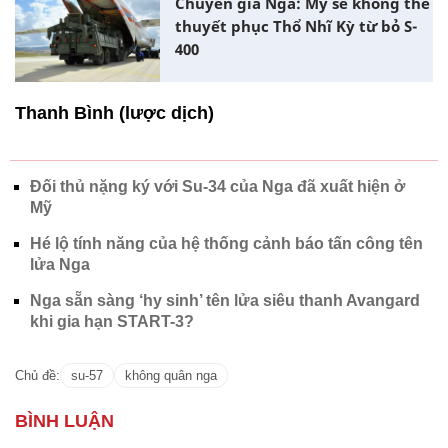
Chuyên gia Nga: Mỹ sẽ không thể
thuyết phục Thổ Nhĩ Kỳ từ bỏ S-
400
Thanh Bình (lược dịch)
Đối thủ nặng ký với Su-34 của Nga đã xuất hiện ở
Mỹ
Hé lộ tính năng của hệ thống cảnh báo tấn công tên
lửa Nga
Nga sẵn sàng ‘hy sinh’ tên lửa siêu thanh Avangard
khi gia hạn START-3?
Chủ đề:
su-57
không quân nga