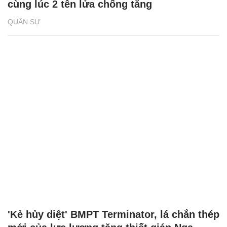
cùng lúc 2 tên lửa chống tăng
QUÂN SỰ
'Kẻ hủy diệt' BMPT Terminator, lá chắn thép