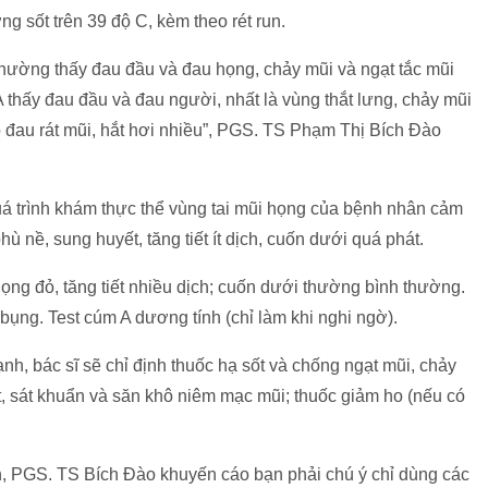
g sốt trên 39 độ C, kèm theo rét run.
hường thấy đau đầu và đau họng, chảy mũi và ngạt tắc mũi
 A thấy đau đầu và đau người, nhất là vùng thắt lưng, chảy mũi
 đau rát mũi, hắt hơi nhiều”, PGS. TS Phạm Thị Bích Đào
á trình khám thực thể vùng tai mũi họng của bệnh nhân cảm
 nề, sung huyết, tăng tiết ít dịch, cuốn dưới quá phát.
ọng đỏ, tăng tiết nhiều dịch; cuốn dưới thường bình thường.
ụng. Test cúm A dương tính (chỉ làm khi nghi ngờ).
h, bác sĩ sẽ chỉ định thuốc hạ sốt và chống ngạt mũi, chảy
, sát khuẩn và săn khô niêm mạc mũi; thuốc giảm ho (nếu có
, PGS. TS Bích Đào khuyến cáo bạn phải chú ý chỉ dùng các