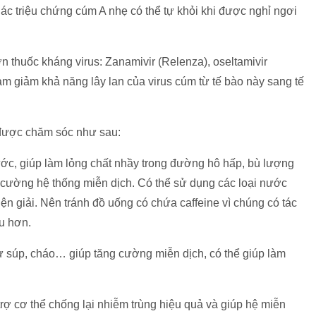
 Các triệu chứng cúm A nhẹ có thể tự khỏi khi được nghỉ ngơi
n thuốc kháng virus: Zanamivir (Relenza), oseltamivir
àm giảm khả năng lây lan của virus cúm từ tế bào này sang tế
 được chăm sóc như sau:
ớc, giúp làm lỏng chất nhầy trong đường hô hấp, bù lượng
g cường hệ thống miễn dịch. Có thể sử dụng các loại nước
iện giải. Nên tránh đồ uống có chứa caffeine vì chúng có tác
ều hơn.
 súp, cháo… giúp tăng cường miễn dịch, có thể giúp làm
rợ cơ thể chống lại nhiễm trùng hiệu quả và giúp hệ miễn