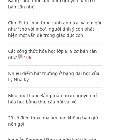
Bảng công thức đạo hàm nguyên hàm cơ
bản cần nhớ
Clip lột tả chân thực cảnh anh trai và em gái
như 'chó với mèo', người tinh ý còn phát
hiện một vấn đề trong giáo dục con
Các công thức hóa học lớp 8, 9 cơ bản cần
nhớ
106
Nhiều điểm bất thường ở bằng đại học của
Lý Nhã Kỳ
Mẹo học thuộc Bảng tuần hoàn nguyên tố
hóa học bằng thơ, câu nói vui vẻ
20 số điện thoại ma ám bạn không bao giờ
nên gọi
Nguyễn Phương Hằng sở hữu khối tài sản