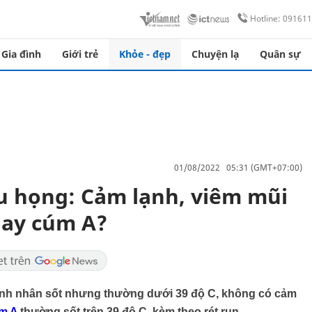
Hotline: 09161
Gia đình
Giới trẻ
Khỏe - đẹp
Chuyện lạ
Quân sự
01/08/2022 05:31 (GMT+07:00)
au họng: Cảm lạnh, viêm mũi
ay cúm A?
bệnh nhân sốt nhưng thường dưới 39 độ C, không có cảm
m A
thường sốt trên 39 độ C, kèm theo rét run.