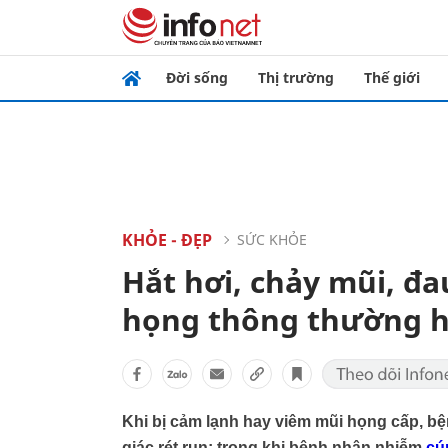
Đời sống
Thị trường
Thế giới
KHỎE - ĐẸP
SỨC KHỎE
Hắt hơi, chảy mũi, đ
họng thông thường h
Khi bị cảm lạnh hay viêm mũi họng cấp, 
giác rét run; trong khi bệnh nhân nhiễm
cú