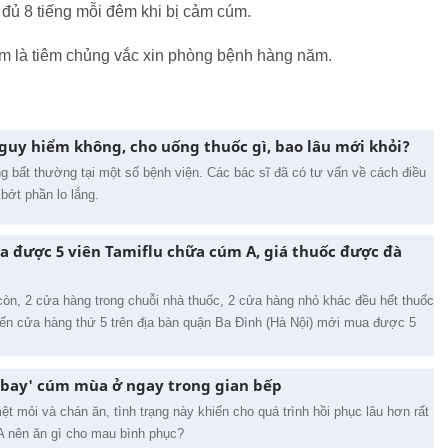
 đủ 8 tiếng mỗi đêm khi bị cảm cúm.
úm là tiêm chủng vắc xin phòng bệnh hàng năm.
guy hiểm không, cho uống thuốc gì, bao lâu mới khỏi?
 bất thường tại một số bệnh viện. Các bác sĩ đã có tư vấn về cách điều
bớt phần lo lắng.
a được 5 viên Tamiflu chữa cúm A, giá thuốc được đà
òn, 2 cửa hàng trong chuỗi nhà thuốc, 2 cửa hàng nhỏ khác đều hết thuốc
đến cửa hàng thứ 5 trên địa bàn quận Ba Đình (Hà Nội) mới mua được 5
bay' cúm mùa ở ngay trong gian bếp
mỏi và chán ăn, tình trạng này khiến cho quá trình hồi phục lâu hơn rất
 nên ăn gì cho mau bình phục?