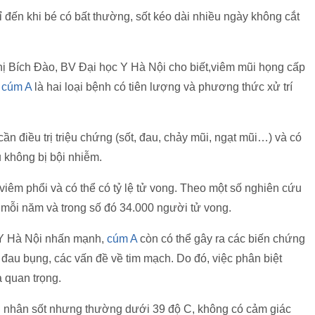
 đến khi bé có bất thường, sốt kéo dài nhiều ngày không cắt
ị Bích Đào, BV Đại học Y Hà Nội cho biết,viêm mũi họng cấp
à
cúm A
là hai loại bệnh có tiên lượng và phương thức xử trí
n điều trị triệu chứng (sốt, đau, chảy mũi, ngạt mũi…) và có
 không bị bội nhiễm.
viêm phổi và có thể có tỷ lệ tử vong. Theo một số nghiên cứu
m mỗi năm và trong số đó 34.000 người tử vong.
Y Hà Nội nhấn mạnh,
cúm A
còn có thể gây ra các biến chứng
, đau bụng, các vấn đề về tim mạch. Do đó, việc phân biệt
 quan trọng.
h nhân sốt nhưng thường dưới 39 độ C, không có cảm giác