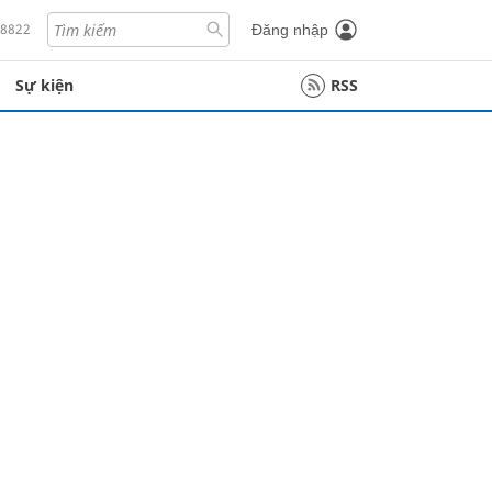
18822
Đăng nhập
Sự kiện
RSS