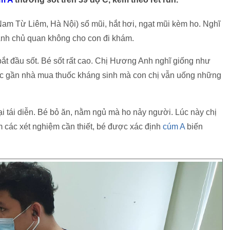
am Từ Liêm, Hà Nội) sổ mũi, hắt hơi, ngạt mũi kèm ho. Nghĩ
Anh chủ quan không cho con đi khám.
 bắt đầu sốt. Bé sốt rất cao. Chị Hương Anh nghĩ giống như
uốc gần nhà mua thuốc kháng sinh mà con chị vẫn uống những
ại tái diễn. Bé bỏ ăn, nằm ngủ mà ho nảy người. Lúc này chị
các xét nghiệm cần thiết, bé được xác định
cúm A
biến