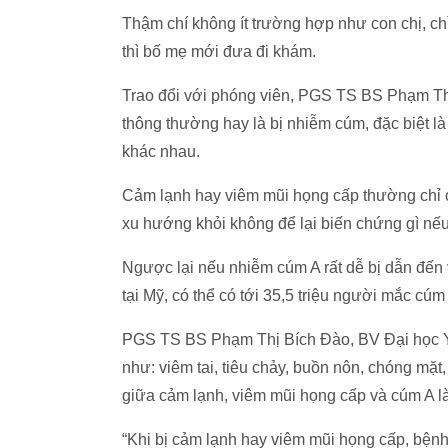
Thậm chí không ít trường hợp như con chị, chỉ
thì bố mẹ mới đưa đi khám.
Trao đổi với phóng viên, PGS TS BS Phạm Th
thông thường hay là bị nhiễm cúm, đặc biệt l
khác nhau.
Cảm lạnh hay viêm mũi họng cấp thường chỉ cầ
xu hướng khỏi không để lại biến chứng gì nếu
Ngược lại nếu nhiễm cúm A rất dễ bị dẫn đến 
tại Mỹ, có thể có tới 35,5 triệu người mắc cú
PGS TS BS Phạm Thị Bích Đào, BV Đại học 
như: viêm tai, tiêu chảy, buồn nôn, chóng mặt
giữa cảm lạnh, viêm mũi họng cấp và cúm A là
“Khi bị cảm lạnh hay viêm mũi họng cấp, bện