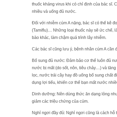
thuốc kháng virus khi có chỉ định của bác sĩ.
nhiều và uống đủ nước.
Đối với nhiễm cúm A nặng, bác sĩ có thể kê đơ
(Tamiflu)… Những loại thuốc này sẽ ức chế, l
bào khác, làm chậm quá trình lây nhiễm.
Các bác sĩ cũng lưu ý, bệnh nhân cúm A cần
Bổ sung đủ nước: Đảm bảo cơ thể luôn đủ nư
nước bị mất (do sốt, nôn, tiêu chảy…) và tăn
lọc, nước trái cây hay đồ uống bổ sung chất đ
dụng lợi tiểu, khiến cơ thể bạn mất nước nhi
Dinh dưỡng: Nên dùng thức ăn dạng lỏng như
giảm các triệu chứng của cúm.
Nghỉ ngơi đầy đủ: Nghỉ ngơi cũng là cách hỗ t