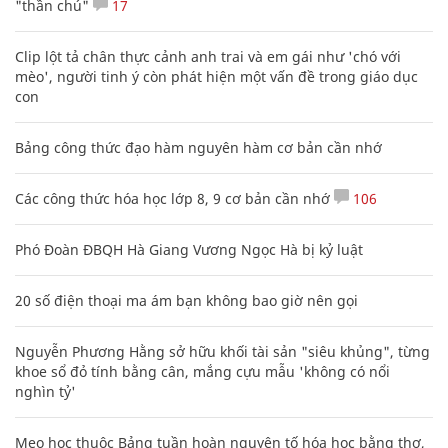
"thần chú"
17
Clip lột tả chân thực cảnh anh trai và em gái như 'chó với
mèo', người tinh ý còn phát hiện một vấn đề trong giáo dục
con
Bảng công thức đạo hàm nguyên hàm cơ bản cần nhớ
Các công thức hóa học lớp 8, 9 cơ bản cần nhớ
106
Phó Đoàn ĐBQH Hà Giang Vương Ngọc Hà bị kỷ luật
20 số điện thoại ma ám bạn không bao giờ nên gọi
Nguyễn Phương Hằng sở hữu khối tài sản "siêu khủng", từng
khoe sổ đỏ tính bằng cân, mắng cựu mẫu 'không có nổi
nghìn tỷ'
Mẹo học thuộc Bảng tuần hoàn nguyên tố hóa học bằng thơ,