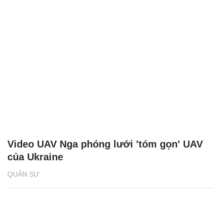
Video UAV Nga phóng lưới 'tóm gọn' UAV
của Ukraine
QUÂN SỰ