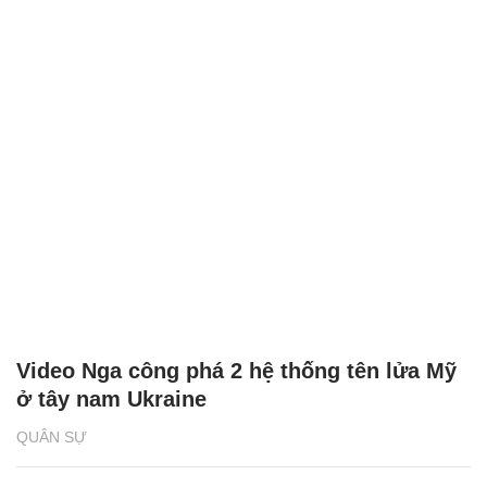
Video Nga công phá 2 hệ thống tên lửa Mỹ
ở tây nam Ukraine
QUÂN SỰ