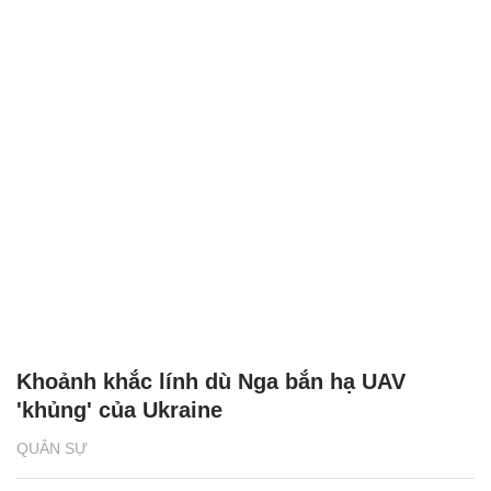
Khoảnh khắc lính dù Nga bắn hạ UAV
'khủng' của Ukraine
QUÂN SỰ