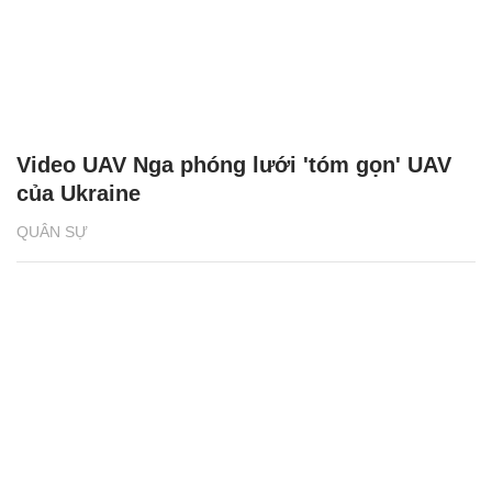
Video UAV Nga phóng lưới 'tóm gọn' UAV
của Ukraine
QUÂN SỰ