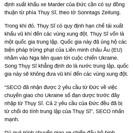
định xuất khẩu xe Marder của Đức cần có sự đồng
thuận từ phía Thụy Sĩ, theo tờ Sonntags Zeitung.
Trong khi đó, Thụy Sĩ có quy định hạn chế tái xuất
khẩu vũ khí đến các vùng xung đột. Thụy Sĩ vốn là
một quốc gia trung lập. Quốc gia này đã ủng hộ các
biện pháp trừng phạt của Liên minh châu Âu (EU)
nhằm vào Nga liên quan tới cuộc chiến Ukraine.
Song Thụy Sĩ khẳng định do là nước trung lập, quốc
gia này sẽ không đưa vũ khí đến các vùng xung đột.
“SECO đã nhận được 2 yêu cầu từ Đức về việc
chuyển giao cho Ukraine số đạn dược trước đây
nhập từ Thụy Sĩ. Cả 2 yêu cầu của Đức đều đã bị
từ chối do tính trung lập của Thụy Sĩ”, SECO nhấn
mạnh.
Dù quá trình chuyển giao xe chiến đấu bộ binh