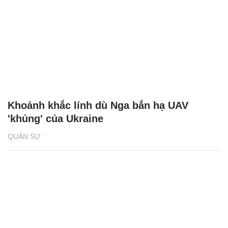
Khoảnh khắc lính dù Nga bắn hạ UAV
'khủng' của Ukraine
QUÂN SỰ