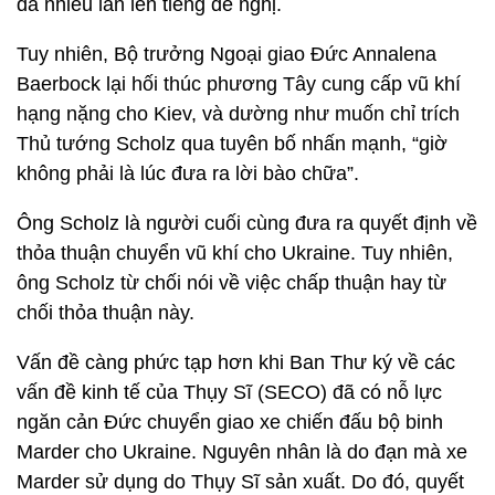
đã nhiều lần lên tiếng đề nghị.
Tuy nhiên, Bộ trưởng Ngoại giao Đức Annalena
Baerbock lại hối thúc phương Tây cung cấp vũ khí
hạng nặng cho Kiev, và dường như muốn chỉ trích
Thủ tướng Scholz qua tuyên bố nhấn mạnh, “giờ
không phải là lúc đưa ra lời bào chữa”.
Ông Scholz là người cuối cùng đưa ra quyết định về
thỏa thuận chuyển vũ khí cho Ukraine. Tuy nhiên,
ông Scholz từ chối nói về việc chấp thuận hay từ
chối thỏa thuận này.
Vấn đề càng phức tạp hơn khi Ban Thư ký về các
vấn đề kinh tế của Thụy Sĩ (SECO) đã có nỗ lực
ngăn cản Đức chuyển giao xe chiến đấu bộ binh
Marder cho Ukraine. Nguyên nhân là do đạn mà xe
Marder sử dụng do Thụy Sĩ sản xuất. Do đó, quyết