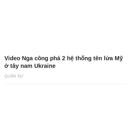
Video Nga công phá 2 hệ thống tên lửa Mỹ
ở tây nam Ukraine
QUÂN SỰ