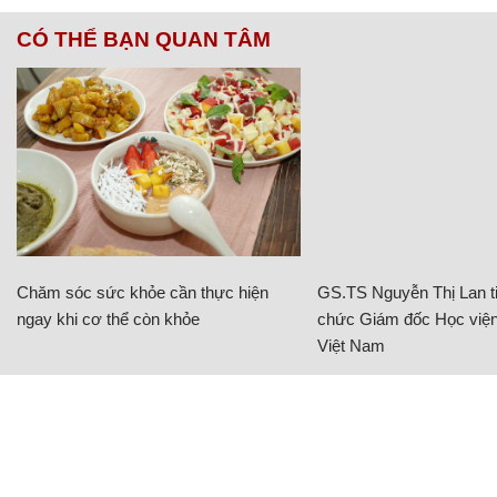
CÓ THỂ BẠN QUAN TÂM
Chăm sóc sức khỏe cần thực hiện
GS.TS Nguyễn Thị Lan ti
ngay khi cơ thể còn khỏe
chức Giám đốc Học viện
Việt Nam