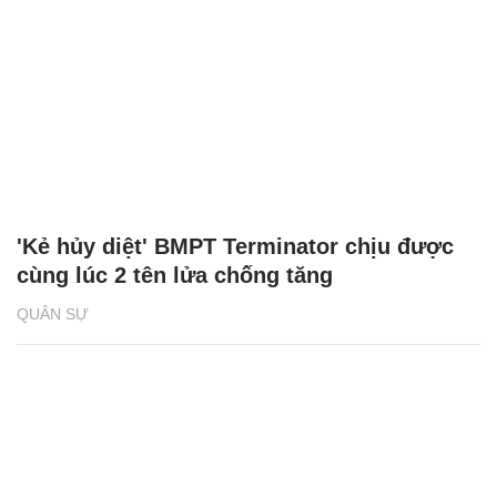
'Kẻ hủy diệt' BMPT Terminator chịu được
cùng lúc 2 tên lửa chống tăng
QUÂN SỰ