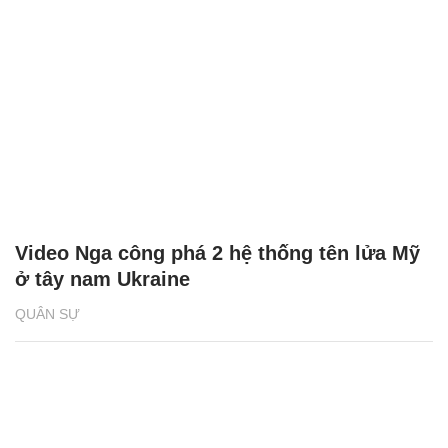
Video Nga công phá 2 hệ thống tên lửa Mỹ
ở tây nam Ukraine
QUÂN SỰ