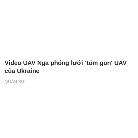
Video UAV Nga phóng lưới 'tóm gọn' UAV
của Ukraine
QUÂN SỰ