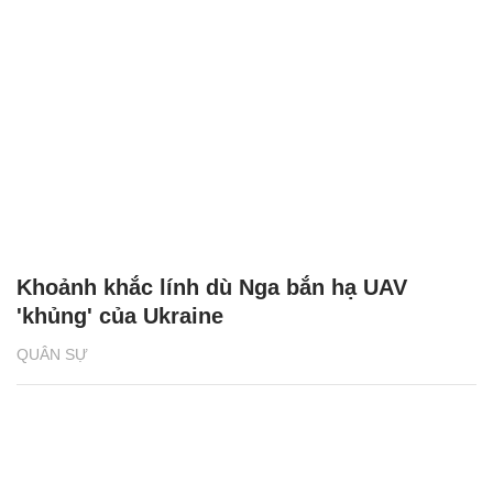
Khoảnh khắc lính dù Nga bắn hạ UAV
'khủng' của Ukraine
QUÂN SỰ