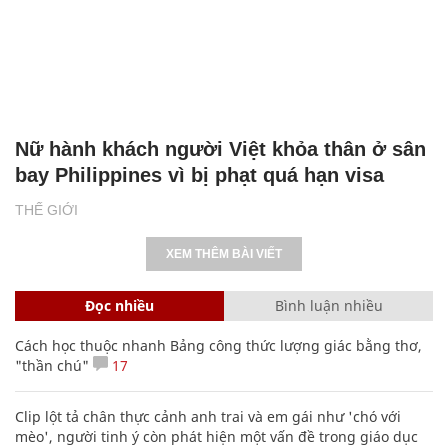
Nữ hành khách người Việt khỏa thân ở sân
bay Philippines vì bị phạt quá hạn visa
THẾ GIỚI
XEM THÊM BÀI VIẾT
Đọc nhiều
Bình luận nhiều
Cách học thuộc nhanh Bảng công thức lượng giác bằng thơ,
"thần chú"
17
Clip lột tả chân thực cảnh anh trai và em gái như 'chó với
mèo', người tinh ý còn phát hiện một vấn đề trong giáo dục