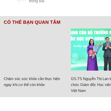
CÓ THỂ BẠN QUAN TÂM
Chăm sóc sức khỏe cần thực hiện
GS.TS Nguyễn Thị Lan ti
ngay khi cơ thể còn khỏe
chức Giám đốc Học viện
Việt Nam