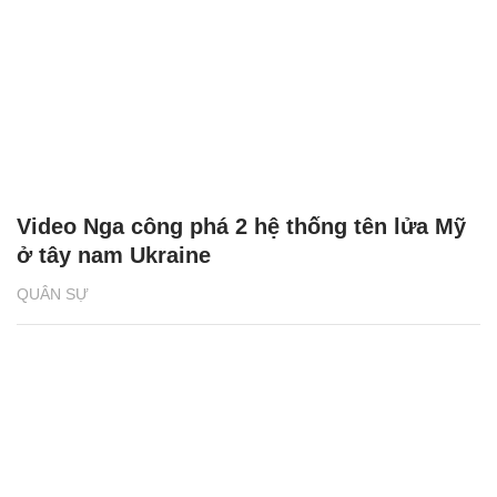
Video Nga công phá 2 hệ thống tên lửa Mỹ
ở tây nam Ukraine
QUÂN SỰ