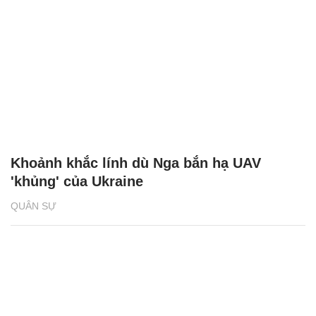
Khoảnh khắc lính dù Nga bắn hạ UAV
'khủng' của Ukraine
QUÂN SỰ