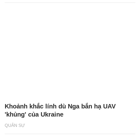
Khoảnh khắc lính dù Nga bắn hạ UAV
'khủng' của Ukraine
QUÂN SỰ