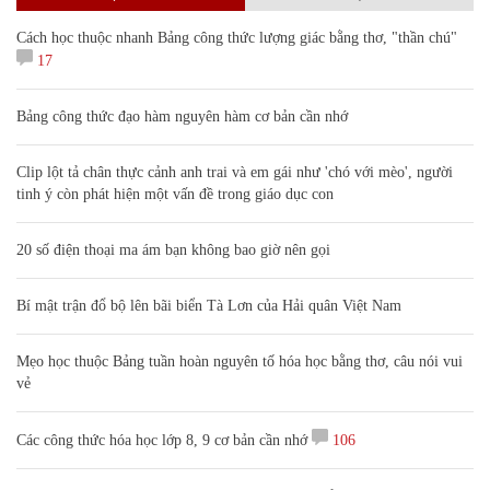
Cách học thuộc nhanh Bảng công thức lượng giác bằng thơ, "thần chú"
17
Bảng công thức đạo hàm nguyên hàm cơ bản cần nhớ
Clip lột tả chân thực cảnh anh trai và em gái như 'chó với mèo', người
tinh ý còn phát hiện một vấn đề trong giáo dục con
20 số điện thoại ma ám bạn không bao giờ nên gọi
Bí mật trận đổ bộ lên bãi biển Tà Lơn của Hải quân Việt Nam
Mẹo học thuộc Bảng tuần hoàn nguyên tố hóa học bằng thơ, câu nói vui
vẻ
Các công thức hóa học lớp 8, 9 cơ bản cần nhớ
106