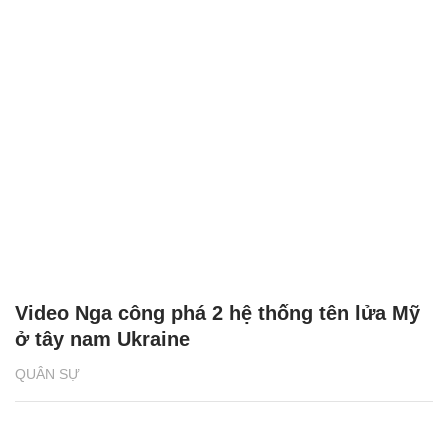
Video Nga công phá 2 hệ thống tên lửa Mỹ
ở tây nam Ukraine
QUÂN SỰ