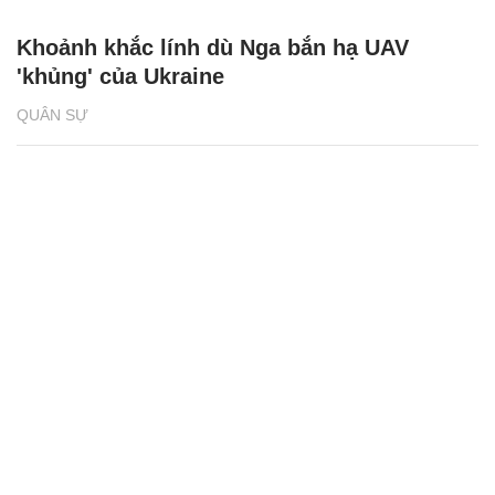
Khoảnh khắc lính dù Nga bắn hạ UAV
'khủng' của Ukraine
QUÂN SỰ