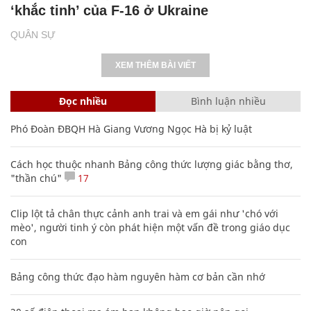
‘khắc tinh’ của F-16 ở Ukraine
QUÂN SỰ
XEM THÊM BÀI VIẾT
Đọc nhiều
Bình luận nhiều
Phó Đoàn ĐBQH Hà Giang Vương Ngọc Hà bị kỷ luật
Cách học thuộc nhanh Bảng công thức lượng giác bằng thơ,
"thần chú"
17
Clip lột tả chân thực cảnh anh trai và em gái như 'chó với
mèo', người tinh ý còn phát hiện một vấn đề trong giáo dục
con
Bảng công thức đạo hàm nguyên hàm cơ bản cần nhớ