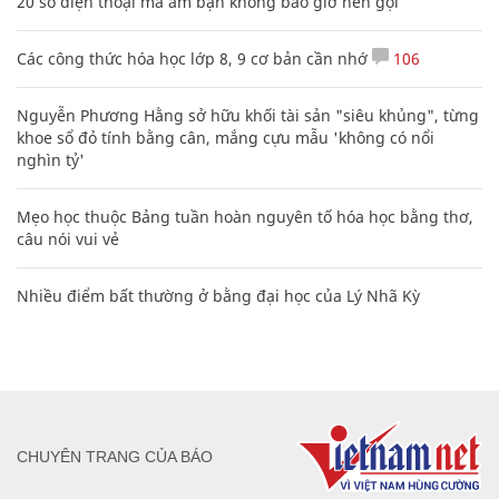
20 số điện thoại ma ám bạn không bao giờ nên gọi
Các công thức hóa học lớp 8, 9 cơ bản cần nhớ
106
Nguyễn Phương Hằng sở hữu khối tài sản "siêu khủng", từng
khoe sổ đỏ tính bằng cân, mắng cựu mẫu 'không có nổi
nghìn tỷ'
Mẹo học thuộc Bảng tuần hoàn nguyên tố hóa học bằng thơ,
câu nói vui vẻ
Nhiều điểm bất thường ở bằng đại học của Lý Nhã Kỳ
CHUYÊN TRANG CỦA BÁO